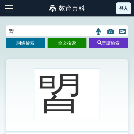
跳
登入
:::
到
主
:::
要
內
語
圖
開
容
注音索引圖示
筆畫索引圖示
部首索引表圖示
言
片
啟
詞條檢索
全文檢索
音讀檢索
搜
搜
鍵
尋
尋
盤
圖
圖
圖
示
示
示
㿢
網站導覽
生字詞彙表
成語故事