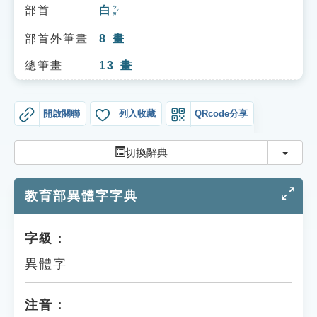
索引選單
部首
白
ㄅㄞˊ
知識索引
部首外筆畫
8
畫
單字索引
總筆畫
13
畫
生命大百科索引
開啟關聯
列入收藏
QRcode分享
遊戲專區
切換
切換辭典
教學應用
教育部異體字字典
貓頭鷹博士
字級：
異體字
注音：