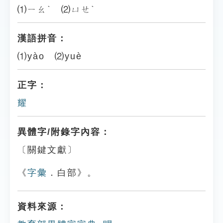
⑴ㄧㄠˋ ⑵ㄩㄝˋ
漢語拼音：
⑴yào ⑵yuè
正字：
耀
異體字/附錄字內容：
〔關鍵文獻〕
《
字彙
．白部》。
資料來源：