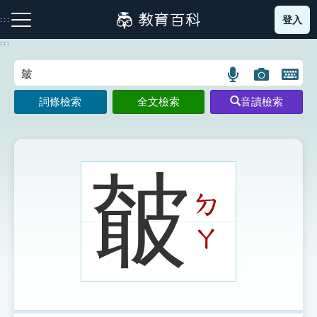
跳
登入
:::
到
主
:::
要
內
語
圖
開
容
注音索引圖示
筆畫索引圖示
部首索引表圖示
言
片
啟
詞條檢索
全文檢索
音讀檢索
搜
搜
鍵
尋
尋
盤
圖
圖
圖
示
示
示
㿴
ㄉ
網站導覽
ㄚ
生字詞彙表
成語故事