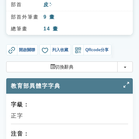
索引選單
部首
皮
ㄆㄧˊ
知識索引
部首外筆畫
9
畫
單字索引
總筆畫
14
畫
生命大百科索引
開啟關聯
列入收藏
QRcode分享
遊戲專區
切換
切換辭典
教學應用
教育部異體字字典
貓頭鷹博士
字級：
正字
注音：