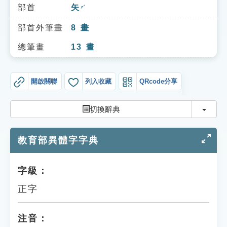
索引選單
部首
矢
ㄕˇ
知識索引
部首外筆畫
8
畫
單字索引
總筆畫
13
畫
生命大百科索引
開啟關聯
列入收藏
QRcode分享
遊戲專區
切換
切換辭典
教學應用
教育部異體字字典
貓頭鷹博士
字級：
正字
注音：