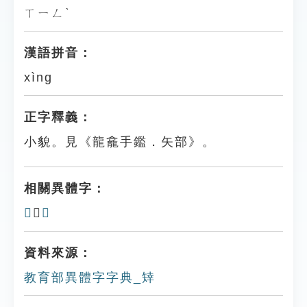
ㄒㄧㄥˋ
漢語拼音：
xìng
正字釋義：
小貌。見《龍龕手鑑．矢部》。
相關異體字：
𥏢
、
𥏔
資料來源：
教育部異體字字典_䂔