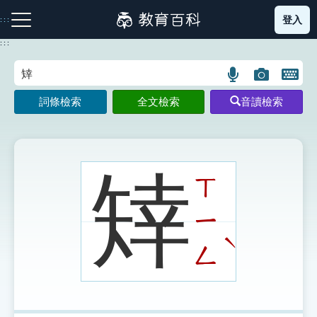
跳
登入
:::
到
主
:::
要
內
語
圖
開
容
注音索引圖示
筆畫索引圖示
部首索引表圖示
言
片
啟
詞條檢索
全文檢索
音讀檢索
搜
搜
鍵
尋
尋
盤
圖
圖
圖
示
示
示
䂔
ㄒ
ㄧ
網站導覽
ˋ
ㄥ
生字詞彙表
成語故事