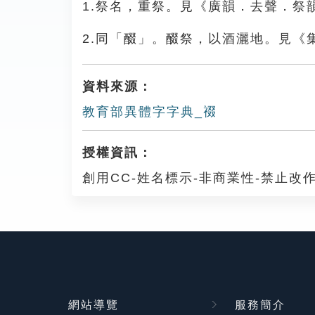
1.祭名，重祭。見《廣韻．去聲．祭
2.同「醊」。醊祭，以酒灑地。見《
資料來源：
教育部異體字字典_䄌
授權資訊：
創用CC-姓名標示-非商業性-禁止改作
網站導覽
服務簡介