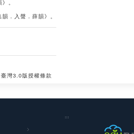
韻》。
集韻．入聲．薛韻》。
臺灣3.0版授權條款
:::