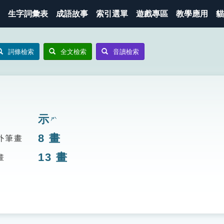
生字詞彙表
成語故事
索引選單
遊戲專區
教學應用
貓
詞條檢索
全文檢索
音讀檢索
示
ㄕˋ
8
畫
外筆畫
13
畫
畫