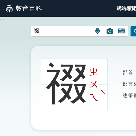
跳
網站導覽
:::
到
主
:::
要
內
語
圖
開
容
言
片
啟
搜
搜
鍵
尋
尋
盤
圖
圖
圖
䄌
示
示
示
ㄓ
部首
ㄨ
部首
ˋ
ㄟ
總筆