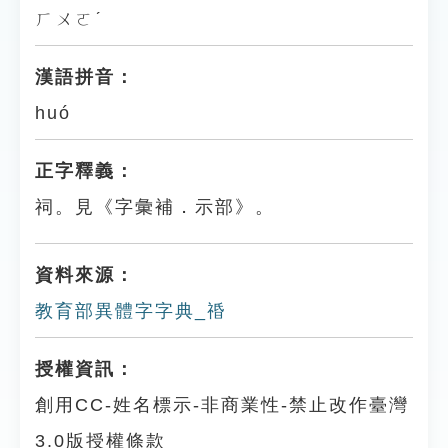
ㄏㄨㄛˊ
漢語拼音：
huó
正字釋義：
祠。見《字彙補．示部》。
資料來源：
教育部異體字字典_䄑
授權資訊：
創用CC-姓名標示-非商業性-禁止改作臺灣
3.0版授權條款