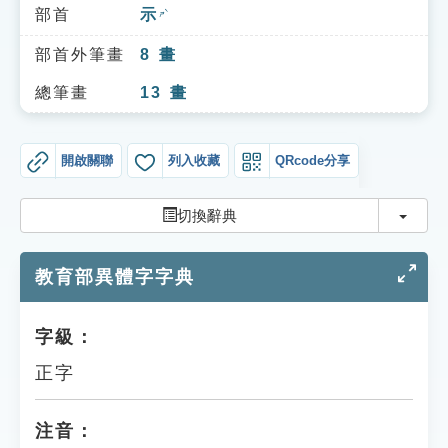
索引選單
部首
示
ㄕˋ
知識索引
部首外筆畫
8
畫
單字索引
總筆畫
13
畫
生命大百科索引
開啟關聯
列入收藏
QRcode分享
遊戲專區
切換
切換辭典
教學應用
教育部異體字字典
貓頭鷹博士
字級：
正字
注音：