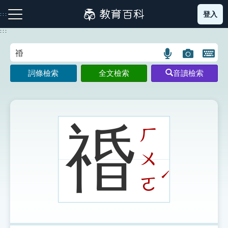
跳
登入
:::
到
主
:::
要
內
語
圖
開
容
注音索引圖示
筆畫索引圖示
部首索引表圖示
言
片
啟
詞條檢索
全文檢索
音讀檢索
搜
搜
鍵
尋
尋
盤
圖
圖
圖
示
示
示
䄑
ㄏ
ㄨ
網站導覽
ˊ
ㄛ
生字詞彙表
成語故事