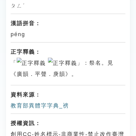
ㄆㄥˊ
漢語拼音：
péng
正字釋義：
「
」：祭名。見
《廣韻．平聲．庚韻》。
資料來源：
教育部異體字字典_䄘
授權資訊：
創用CC-姓名標示-非商業性-禁止改作臺灣