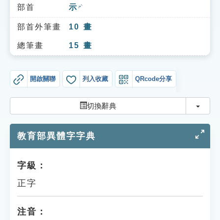
索引選單
部首
示
ㄕˋ
知識索引
部首外筆畫
10
畫
單字索引
總筆畫
15
畫
生命大百科索引
開啟關聯
列入收藏
QRcode分享
遊戲專區
切換
切換辭典
教學應用
教育部異體字字典
貓頭鷹博士
字級：
正字
注音：