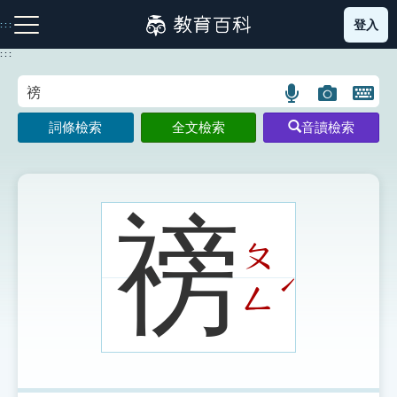
跳
登入
:::
到
主
:::
要
內
語
圖
開
容
注音索引圖示
筆畫索引圖示
部首索引表圖示
言
片
啟
詞條檢索
全文檢索
音讀檢索
搜
搜
鍵
尋
尋
盤
圖
圖
圖
示
示
示
䄘
ㄆ
網站導覽
ˊ
ㄥ
生字詞彙表
成語故事