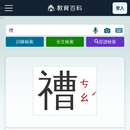
跳
登入
:::
到
主
:::
要
內
語
圖
開
容
注音索引圖示
筆畫索引圖示
部首索引表圖示
言
片
啟
詞條檢索
全文檢索
音讀檢索
搜
搜
鍵
尋
尋
盤
圖
圖
圖
示
示
示
䄚
ㄘ
網站導覽
ˊ
ㄠ
生字詞彙表
成語故事