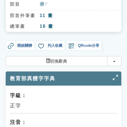
索引選單
部首
示
ㄕˋ
知識索引
部首外筆畫
11
畫
單字索引
總筆畫
16
畫
生命大百科索引
開啟關聯
列入收藏
QRcode分享
遊戲專區
切換
切換辭典
教學應用
教育部異體字字典
貓頭鷹博士
字級：
正字
注音：