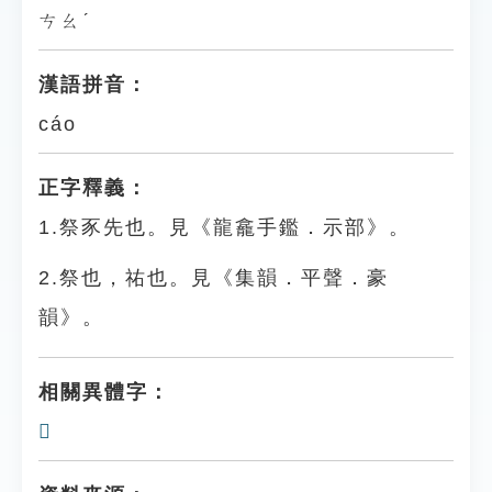
ㄘㄠˊ
漢語拼音：
cáo
正字釋義：
1.祭豕先也。見《龍龕手鑑．示部》。
2.祭也，祐也。見《集韻．平聲．豪
韻》。
相關異體字：
𥛼