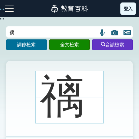
跳
登入
:::
到
主
:::
要
內
語
圖
開
容
注音索引圖示
筆畫索引圖示
部首索引表圖示
言
片
啟
詞條檢索
全文檢索
音讀檢索
搜
搜
鍵
尋
尋
盤
圖
圖
圖
示
示
示
䄜
網站導覽
生字詞彙表
成語故事