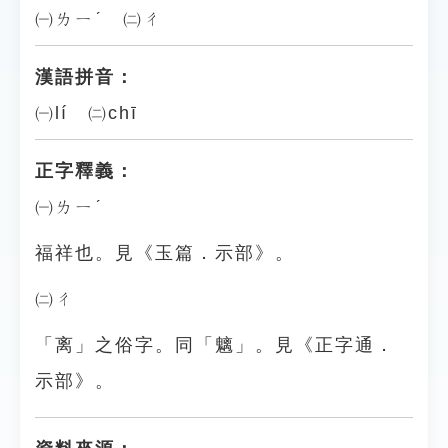
㈠ㄌㄧˊ ㈡ㄔ
漢語拼音：
㈠lí ㈡chī
正字釋義：
㈠ㄌㄧˊ
福祥也。見《玉篇．示部》。
㈡ㄔ
「离」之俗字。同「魑」。見《正字通．
示部》。