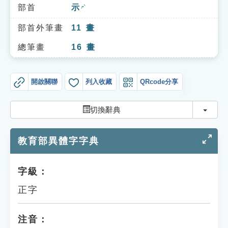
索引選單
部首
示
ㄕˋ
知識索引
部首外筆畫
11
畫
單字索引
總筆畫
16
畫
生命大百科索引
開啟關聯
列入收藏
QRcode分享
遊戲專區
切換
切換辭典
教學應用
教育部異體字字典
貓頭鷹博士
字級：
正字
注音：