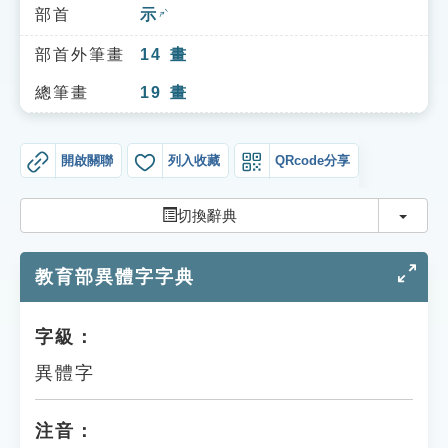
索引選單
部首
示
ㄕˋ
知識索引
部首外筆畫
14
畫
單字索引
總筆畫
19
畫
生命大百科索引
開啟關聯
列入收藏
QRcode分享
遊戲專區
切換
切換辭典
教學應用
教育部異體字字典
貓頭鷹博士
字級：
異體字
注音：