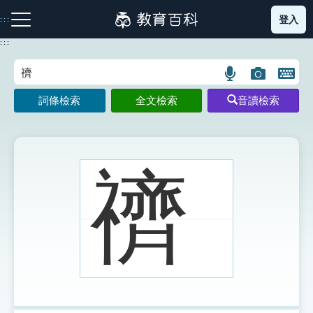
跳
登入
:::
到
主
:::
要
內
語
圖
開
容
注音索引圖示
筆畫索引圖示
部首索引表圖示
言
片
啟
詞條檢索
全文檢索
音讀檢索
搜
搜
鍵
尋
尋
盤
圖
圖
圖
示
示
示
䄢
網站導覽
生字詞彙表
成語故事