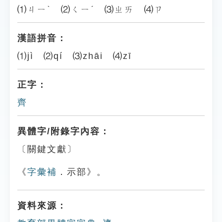
⑴ㄐㄧˋ ⑵ㄑㄧˊ ⑶ㄓㄞ ⑷ㄗ
漢語拼音：
⑴jì ⑵qí ⑶zhāi ⑷zī
正字：
齊
異體字/附錄字內容：
〔關鍵文獻〕
《
字彙補
．示部》。
資料來源：