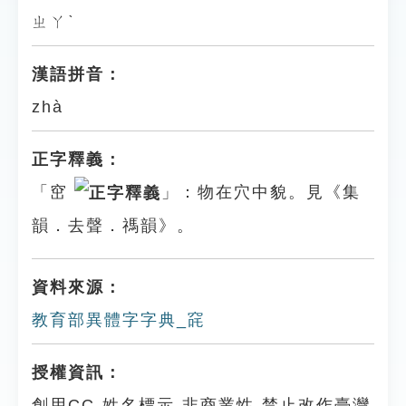
ㄓㄚˋ
漢語拼音：
zhà
正字釋義：
「窋
」：物在穴中貌。見《集
韻．去聲．禡韻》。
資料來源：
教育部異體字字典_䆛
授權資訊：
創用CC-姓名標示-非商業性-禁止改作臺灣