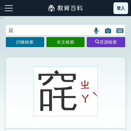
跳
登入
:::
到
主
:::
要
內
語
圖
開
容
注音索引圖示
筆畫索引圖示
部首索引表圖示
言
片
啟
詞條檢索
全文檢索
音讀檢索
搜
搜
鍵
尋
尋
盤
圖
圖
圖
示
示
示
䆛
ㄓ
網站導覽
ˋ
ㄚ
生字詞彙表
成語故事