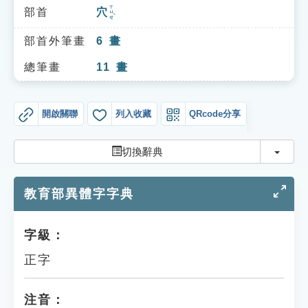
索引選單
ㄒㄩㄝˋ
部首
穴
知識索引
部首外筆畫
6
畫
單字索引
總筆畫
11
畫
生命大百科索引
開啟關聯
列入收藏
QRcode分享
遊戲專區
切換
切換辭典
教學應用
教育部異體字字典
貓頭鷹博士
字級：
正字
注音：