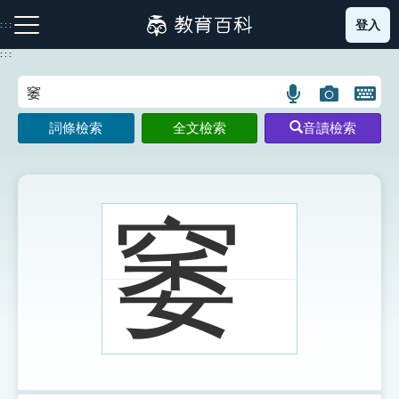
跳
登入
:::
到
主
:::
要
內
語
圖
開
容
注音索引圖示
筆畫索引圖示
部首索引表圖示
言
片
啟
詞條檢索
全文檢索
音讀檢索
搜
搜
鍵
尋
尋
盤
圖
圖
圖
示
示
示
䆧
網站導覽
生字詞彙表
成語故事