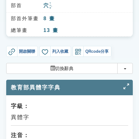
索引選單
ㄒㄩㄝˋ
部首
穴
知識索引
部首外筆畫
8
畫
單字索引
總筆畫
13
畫
生命大百科索引
開啟關聯
列入收藏
QRcode分享
遊戲專區
切換
切換辭典
教學應用
教育部異體字字典
貓頭鷹博士
字級：
異體字
注音：