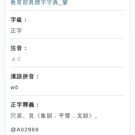
教育部異體字字典_䆧
字級：
正字
注音：
ㄨㄛ
漢語拼音：
wō
正字釋義：
穴居。見《集韻．平聲．戈韻》。
@A02969