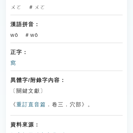
ㄨㄛ ＃ㄨㄛ
漢語拼音：
wō ＃wō
正字：
窩
異體字/附錄字內容：
〔關鍵文獻〕
《
重訂直音篇
．卷三．穴部》。
資料來源：