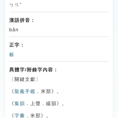
ㄅㄢˇ
漢語拼音：
bǎn
正字：
粄
異體字/附錄字內容：
〔關鍵文獻〕
《
龍龕手鑑
．米部》。
《
集韻
．上聲．緩韻》。
《
字彙
．米部》。