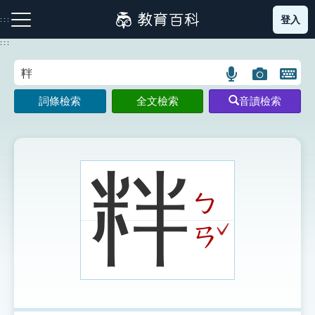
跳
登入
:::
到
主
:::
要
內
語
圖
開
容
注音索引圖示
筆畫索引圖示
部首索引表圖示
言
片
啟
詞條檢索
全文檢索
音讀檢索
搜
搜
鍵
尋
尋
盤
圖
圖
圖
示
示
示
䉽
ㄅ
網站導覽
ˇ
ㄢ
生字詞彙表
成語故事