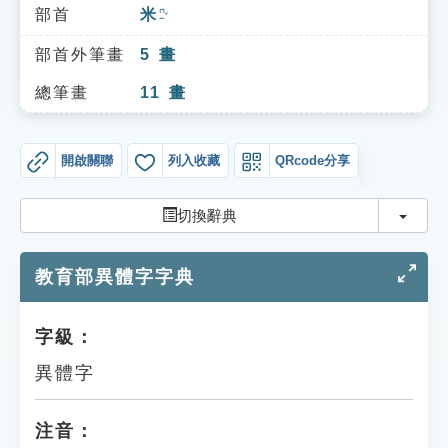
索引選單
部首
米
ㄇㄧˇ
知識索引
部首外筆畫
5
畫
單字索引
總筆畫
11
畫
生命大百科索引
開啟關聯
列入收藏
QRcode分享
遊戲專區
切換
切換辭典
教學應用
教育部異體字字典
貓頭鷹博士
字級：
異體字
注音：