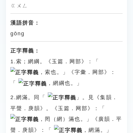
ㄍㄨㄥ
漢語拼音：
gōng
正字釋義：
1.索；網綱。《玉篇．网部》：「
，索也。」《字彙．网部》：
「
，網綱也。」
2.網滿。同「
」。見《集韻．
平聲．庚韻》。《玉篇．网部》：「
，罔（網）滿也。」《廣韻．平
聲．庚韻》：「
，網滿。」