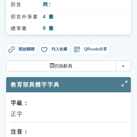
索引選單
部首
网
ㄨㄤˇ
知識索引
部首外筆畫
4
畫
單字索引
總筆畫
9
畫
生命大百科索引
開啟關聯
列入收藏
QRcode分享
遊戲專區
切換
切換辭典
教學應用
教育部異體字字典
貓頭鷹博士
字級：
正字
注音：