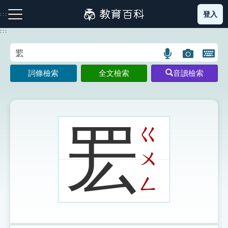
跳
登入
:::
到
主
:::
要
內
語
圖
開
容
注音索引圖示
筆畫索引圖示
部首索引表圖示
言
片
啟
詞條檢索
全文檢索
音讀檢索
搜
搜
鍵
尋
尋
盤
圖
圖
圖
示
示
示
䍔
ㄍ
ㄨ
網站導覽
ㄥ
生字詞彙表
成語故事