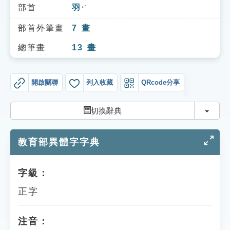
索引選單
部首
羽
ㄩˇ
知識索引
部首外筆畫
7
畫
單字索引
總筆畫
13
畫
生命大百科索引
開啟關聯
列入收藏
QRcode分享
遊戲專區
切換
切換辭典
教學應用
教育部異體字字典
貓頭鷹博士
字級：
正字
注音：