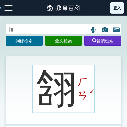
跳
登入
:::
到
主
:::
要
內
語
圖
開
容
注音索引圖示
筆畫索引圖示
部首索引表圖示
言
片
啟
詞條檢索
全文檢索
音讀檢索
搜
搜
鍵
尋
尋
盤
圖
圖
圖
示
示
示
䎏
ㄏ
網站導覽
ˊ
ㄢ
生字詞彙表
成語故事