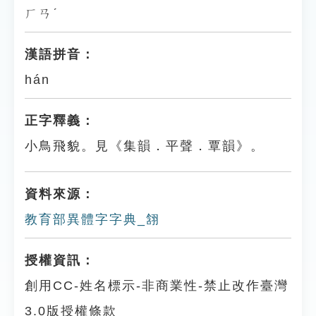
ㄏㄢˊ
漢語拼音：
hán
正字釋義：
小鳥飛貌。見《集韻．平聲．覃韻》。
資料來源：
教育部異體字字典_䎏
授權資訊：
創用CC-姓名標示-非商業性-禁止改作臺灣
3.0版授權條款