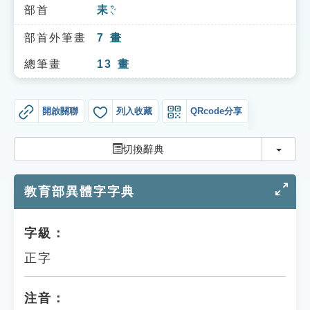
索引選單
部首
耒
ㄌㄟˇ
知識索引
部首外筆畫
7
畫
單字索引
總筆畫
13
畫
生命大百科索引
開啟關聯
列入收藏
QRcode分享
遊戲專區
切換
切換辭典
教學應用
教育部異體字字典
貓頭鷹博士
字級：
正字
注音：