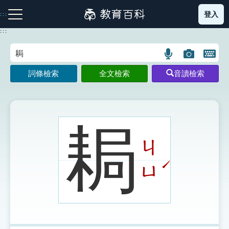
跳
登入
:::
到
主
:::
要
內
語
圖
開
容
注音索引圖示
筆畫索引圖示
部首索引表圖示
言
片
啟
詞條檢索
全文檢索
音讀檢索
搜
搜
鍵
尋
尋
盤
圖
圖
圖
示
示
示
䎤
ㄐ
網站導覽
ˊ
ㄩ
生字詞彙表
成語故事