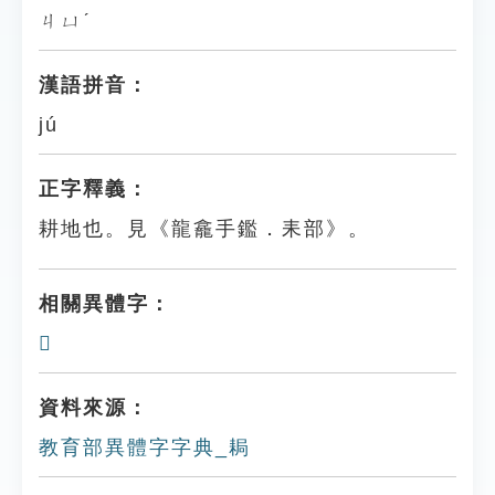
ㄐㄩˊ
漢語拼音：
jú
正字釋義：
耕地也。見《龍龕手鑑．耒部》。
相關異體字：
𦔁
資料來源：
教育部異體字字典_䎤