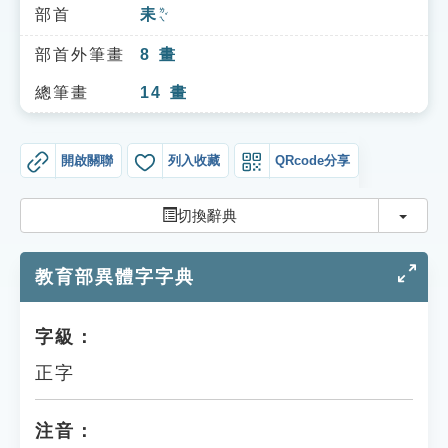
索引選單
部首
耒
ㄌㄟˇ
知識索引
部首外筆畫
8
畫
單字索引
總筆畫
14
畫
生命大百科索引
開啟關聯
列入收藏
QRcode分享
遊戲專區
切換
切換辭典
教學應用
教育部異體字字典
貓頭鷹博士
字級：
正字
注音：