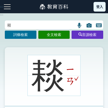
跳
登入
:::
到
主
:::
要
內
語
圖
開
容
注音索引圖示
筆畫索引圖示
部首索引表圖示
言
片
啟
詞條檢索
全文檢索
音讀檢索
搜
搜
鍵
尋
尋
盤
圖
圖
圖
示
示
示
䎦
ㄧ
網站導覽
ˇ
ㄢ
生字詞彙表
成語故事