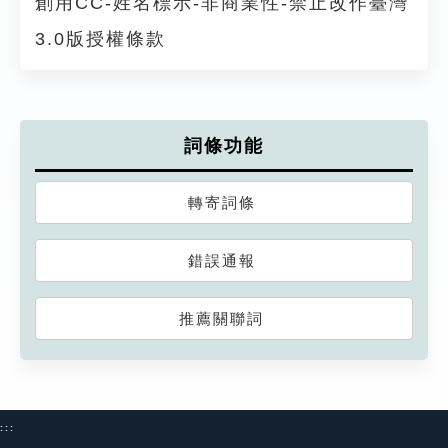
創用CC-姓名標示-非商業性-禁止改作臺灣
3.0版授權條款
詞條功能
轉寄詞條
錯誤通報
推薦關聯詞
:::