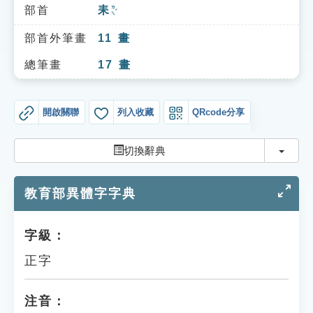
索引選單
部首
耒
ㄌㄟˇ
知識索引
部首外筆畫
11
畫
單字索引
總筆畫
17
畫
生命大百科索引
開啟關聯
列入收藏
QRcode分享
遊戲專區
切換
切換辭典
教學應用
教育部異體字字典
貓頭鷹博士
字級：
正字
注音：