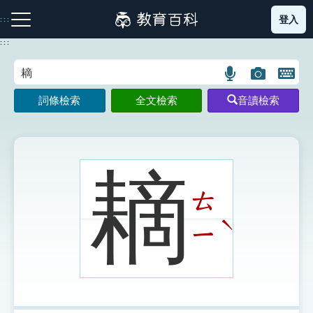
跳
登入
:::
到
主
:::
要
內
語
圖
開
容
注音索引圖示
筆畫索引圖示
部首索引表圖示
言
片
啟
詞條檢索
全文檢索
音讀檢索
搜
搜
鍵
尋
尋
盤
圖
圖
圖
示
示
示
䎮
ㄊ
網站導覽
ˋ
ㄧ
生字詞彙表
成語故事