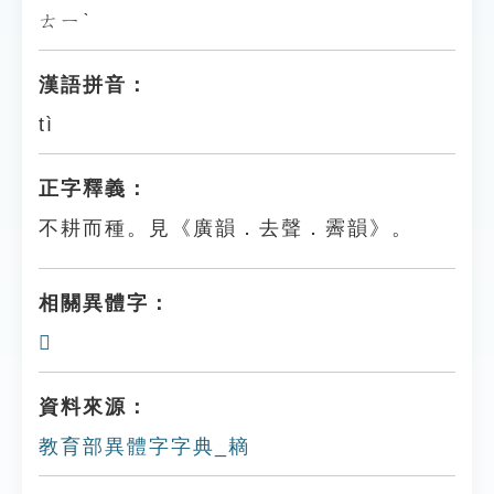
ㄊㄧˋ
漢語拼音：
tì
正字釋義：
不耕而種。見《廣韻．去聲．霽韻》。
相關異體字：
𦔝
資料來源：
教育部異體字字典_䎮