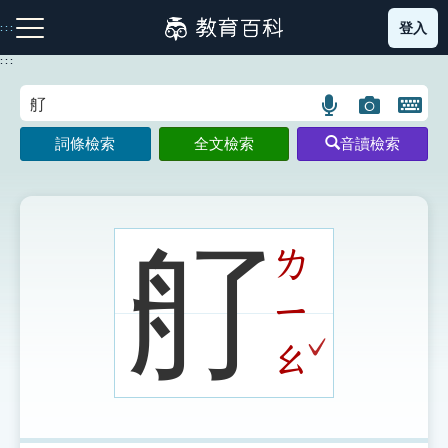
跳
登入
:::
到
主
:::
要
內
語
圖
開
容
注音索引圖示
筆畫索引圖示
部首索引表圖示
言
片
啟
詞條檢索
全文檢索
音讀檢索
搜
搜
鍵
尋
尋
盤
圖
圖
圖
示
示
示
䑠
ㄌ
ㄧ
網站導覽
ˇ
ㄠ
生字詞彙表
成語故事