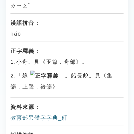
ㄌㄧㄠˇ
漢語拼音：
liǎo
正字釋義：
1.小舟。見《玉篇．舟部》。
2.「鵃
」。船長貌。見《集
韻．上聲．筱韻》。
資料來源：
教育部異體字字典_䑠