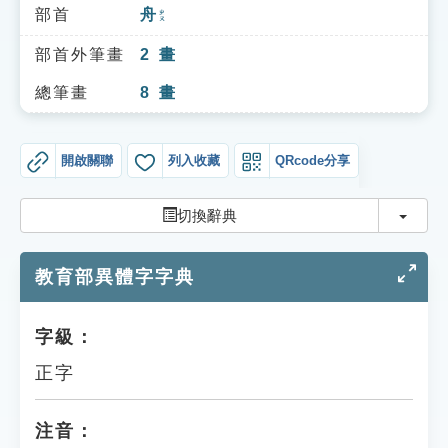
索引選單
部首
舟
ㄓㄡ
知識索引
部首外筆畫
2
畫
單字索引
總筆畫
8
畫
生命大百科索引
開啟關聯
列入收藏
QRcode分享
遊戲專區
切換
切換辭典
教學應用
教育部異體字字典
貓頭鷹博士
字級：
正字
注音：