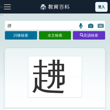
跳
登入
:::
到
主
:::
要
內
語
圖
開
容
注音索引圖示
筆畫索引圖示
部首索引表圖示
言
片
啟
詞條檢索
全文檢索
音讀檢索
搜
搜
鍵
尋
尋
盤
圖
圖
圖
示
示
示
䞞
網站導覽
生字詞彙表
成語故事