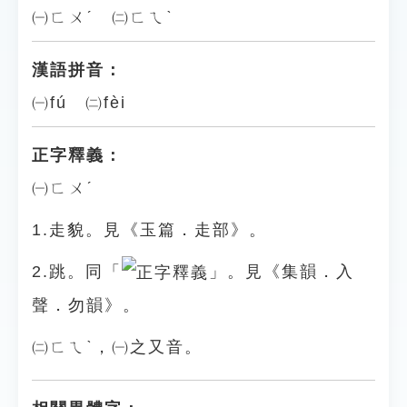
㈠ㄈㄨˊ ㈡ㄈㄟˋ
漢語拼音：
㈠fú ㈡fèi
正字釋義：
㈠ㄈㄨˊ
1.走貌。見《玉篇．走部》。
2.跳。同「
」。見《集韻．入
聲．勿韻》。
㈡ㄈㄟˋ，㈠之又音。