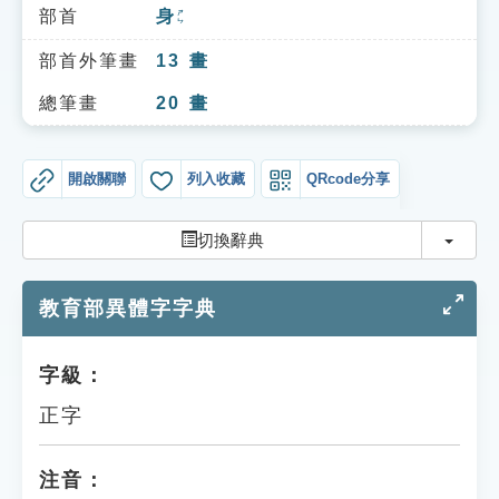
索引選單
部首
身
ㄕㄣ
知識索引
部首外筆畫
13
畫
單字索引
總筆畫
20
畫
生命大百科索引
開啟關聯
列入收藏
QRcode分享
遊戲專區
切換
切換辭典
教學應用
教育部異體字字典
貓頭鷹博士
字級：
正字
注音：