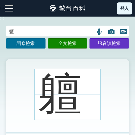
跳
登入
:::
到
主
:::
要
內
語
圖
開
容
注音索引圖示
筆畫索引圖示
部首索引表圖示
言
片
啟
詞條檢索
全文檢索
音讀檢索
搜
搜
鍵
尋
尋
盤
圖
圖
圖
示
示
示
䡀
網站導覽
生字詞彙表
成語故事