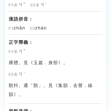
㈠ㄓㄢˇ ㈡ㄓㄢˋ
漢語拼音：
㈠zhǎn ㈡zhàn
正字釋義：
㈠ㄓㄢˇ
裸體。見《玉篇．身部》。
㈡ㄓㄢˋ
顫抖。通「顫」。見《集韻．去聲．線
韻》。