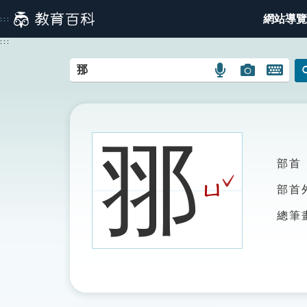
跳
網站導覽
:::
到
主
:::
要
內
語
圖
開
容
言
片
啟
搜
搜
鍵
尋
尋
盤
圖
圖
圖
䣁
示
示
示
部首
ˇ
ㄩ
部首
總筆