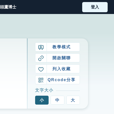
頭鷹博士
登入
教學模式
開啟關聯
列入收藏
QRcode分享
文字大小
小
中
大