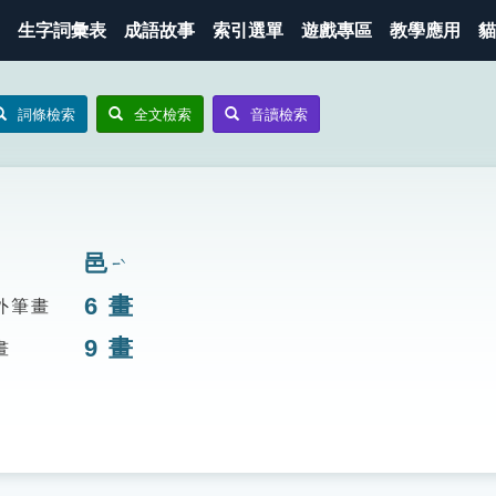
生字詞彙表
成語故事
索引選單
遊戲專區
教學應用
貓
詞條檢索
全文檢索
音讀檢索
邑
ㄧˋ
6
畫
外筆畫
9
畫
畫