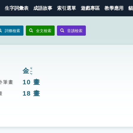
生字詞彙表
成語故事
索引選單
遊戲專區
教學應用
貓
詞條檢索
全文檢索
音讀檢索
金
ㄐㄧㄣ
10
畫
外筆畫
18
畫
畫