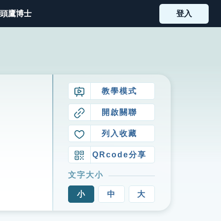
頭鷹博士
登入
教學模式
開啟關聯
列入收藏
QRcode分享
文字大小
小
中
大