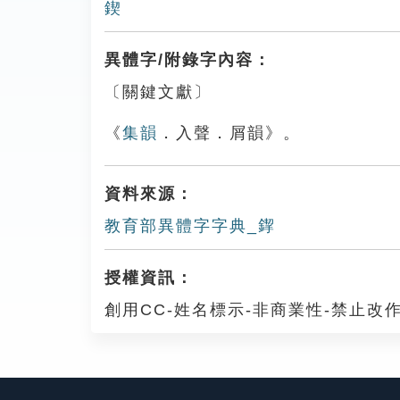
鍥
異體字/附錄字內容：
〔關鍵文獻〕
《
集韻
．入聲．屑韻》。
資料來源：
教育部異體字字典_䤿
授權資訊：
創用CC-姓名標示-非商業性-禁止改作