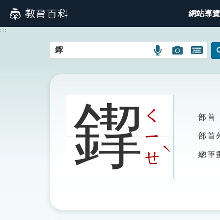
跳
網站導覽
:::
到
主
:::
要
內
語
圖
開
容
言
片
啟
搜
搜
鍵
尋
尋
盤
圖
圖
圖
䤿
示
示
示
ㄑ
部首
ㄧ
部首
ˋ
ㄝ
總筆