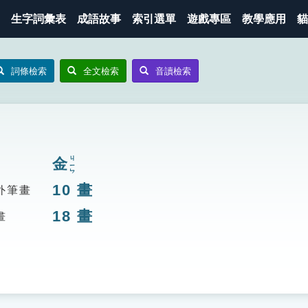
生字詞彙表
成語故事
索引選單
遊戲專區
教學應用
貓
詞條檢索
全文檢索
音讀檢索
金
ㄐㄧㄣ
10
畫
外筆畫
18
畫
畫