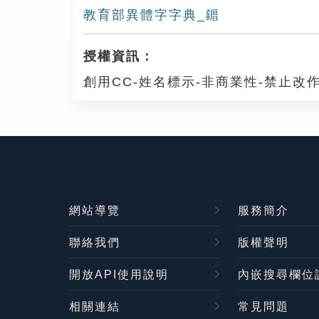
教育部異體字字典_䥄
授權資訊：
創用CC-姓名標示-非商業性-禁止改作
網站導覽
服務簡介
聯絡我們
版權聲明
開放API使用說明
內嵌搜尋欄位
相關連結
常見問題