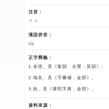
注音：
ㄘㄨˋ
漢語拼音：
cù
正字釋義：
1.金塗。見《集韻．去聲．莫韻》。
2.地名。見《字彙補．金部》。
3.姓。見《康熙字典．金部》。
資料來源：