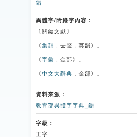
錯
異體字/附錄字內容：
〔關鍵文獻〕
《
集韻
．去聲．莫韻》。
《
字彙
．金部》。
《
中文大辭典
．金部》。
資料來源：
教育部異體字字典_䥄
字級：
正字