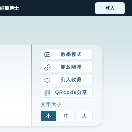
頭鷹博士
登入
教學模式
開啟關聯
列入收藏
QRcode分享
文字大小
小
中
大