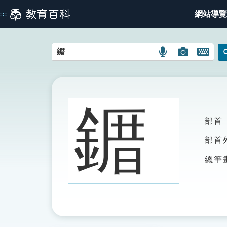
跳
網站導覽
:::
到
主
:::
要
內
語
圖
開
容
言
片
啟
搜
搜
鍵
尋
尋
盤
圖
圖
圖
䥄
示
示
示
部首
部首
總筆