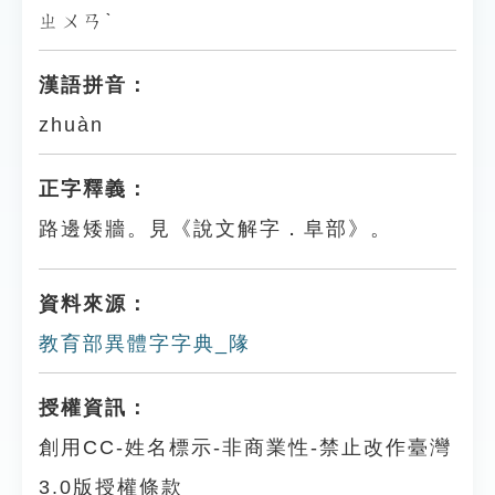
ㄓㄨㄢˋ
漢語拼音：
zhuàn
正字釋義：
路邊矮牆。見《說文解字．阜部》。
資料來源：
教育部異體字字典_䧘
授權資訊：
創用CC-姓名標示-非商業性-禁止改作臺灣
3.0版授權條款