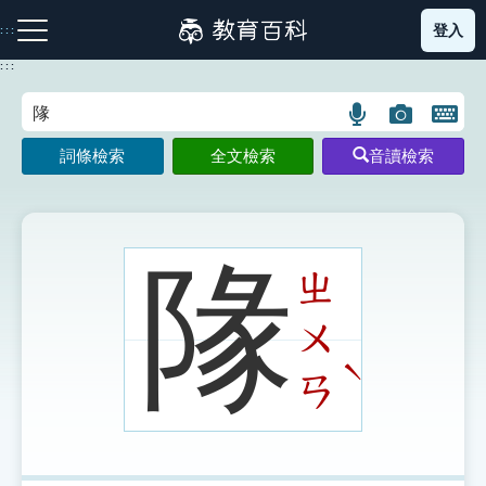
跳
登入
:::
到
主
:::
要
內
語
圖
開
容
注音索引圖示
筆畫索引圖示
部首索引表圖示
言
片
啟
詞條檢索
全文檢索
音讀檢索
搜
搜
鍵
尋
尋
盤
圖
圖
圖
示
示
示
䧘
ㄓ
ㄨ
網站導覽
ˋ
ㄢ
生字詞彙表
成語故事