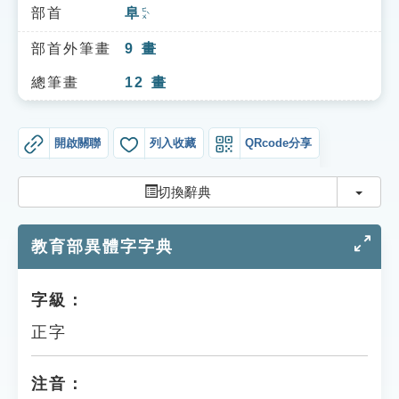
索引選單
部首
阜
ㄈㄨˋ
知識索引
部首外筆畫
9
畫
單字索引
總筆畫
12
畫
生命大百科索引
開啟關聯
列入收藏
QRcode分享
遊戲專區
切換
切換辭典
教學應用
教育部異體字字典
貓頭鷹博士
字級：
正字
注音：