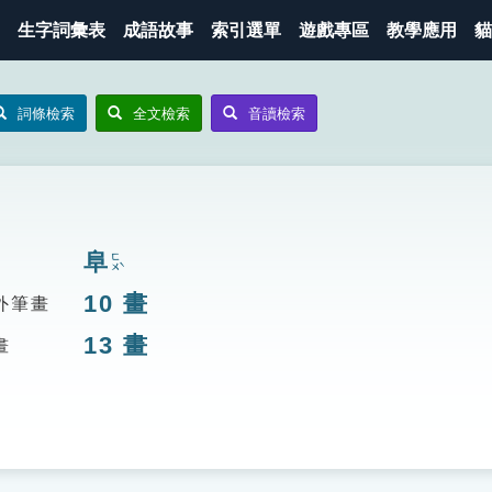
生字詞彙表
成語故事
索引選單
遊戲專區
教學應用
貓
詞條檢索
全文檢索
音讀檢索
阜
ㄈㄨˋ
10
畫
外筆畫
13
畫
畫