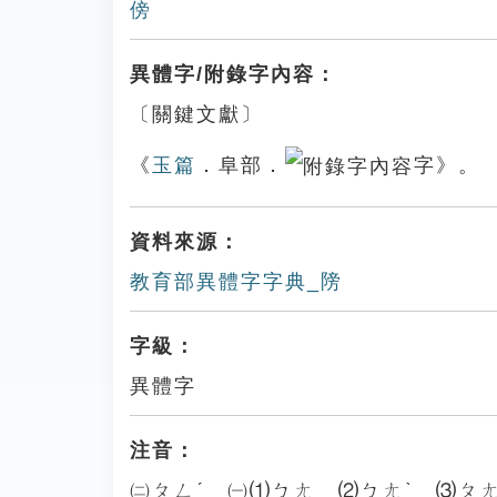
傍
異體字/附錄字內容：
〔關鍵文獻〕
《
玉篇
．阜部．
字》。
資料來源：
教育部異體字字典_䧛
字級：
異體字
注音：
㈡ㄆㄥˊ ㈠⑴ㄅㄤ ⑵ㄅㄤˋ ⑶ㄆㄤ