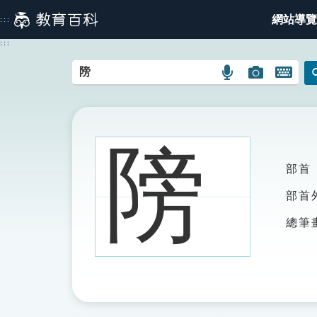
跳
網站導覽
:::
到
主
:::
要
內
語
圖
開
容
言
片
啟
搜
搜
鍵
尋
尋
盤
圖
圖
圖
䧛
示
示
示
部首
部首
總筆