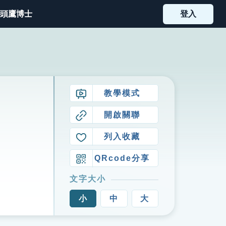
頭鷹博士
登入
教學模式
開啟關聯
列入收藏
QRcode分享
文字大小
小
中
大