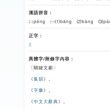
漢語拼音：
㈡péng ㈠⑴bāng ⑵bàng ⑶pá
正字：
𨍩
異體字/附錄字內容：
〔關鍵文獻〕
《
集韻
》。
《
字彙
》。
《
中文大辭典
》。