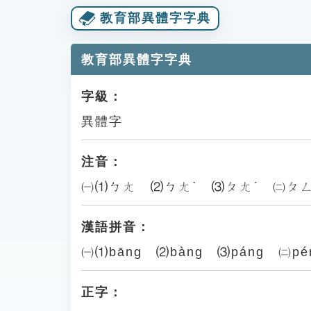
教育部異體字字典
教育部異體字字典
字級：
異體字
注音：
㈠⑴ㄅㄤ ⑵ㄅㄤˋ ⑶ㄆㄤˊ ㈡ㄆㄥ
漢語拼音：
㈠⑴bāng ⑵bàng ⑶páng ㈡pé
正字：