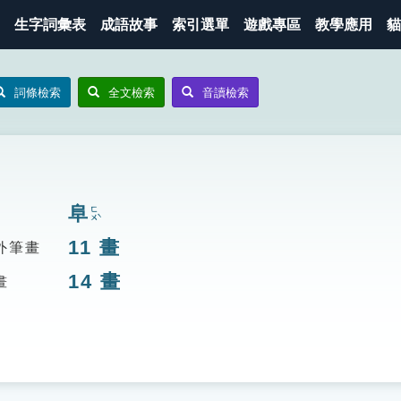
生字詞彙表
成語故事
索引選單
遊戲專區
教學應用
貓
詞條檢索
全文檢索
音讀檢索
阜
ㄈㄨˋ
11
畫
外筆畫
14
畫
畫