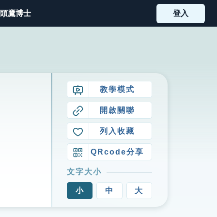
頭鷹博士
登入
教學模式
開啟關聯
列入收藏
QRcode分享
文字大小
小
中
大