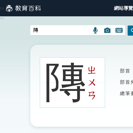
跳
網站導覽
:::
到
主
:::
要
內
語
圖
開
容
言
片
啟
搜
搜
鍵
尋
尋
盤
圖
圖
圖
䧠
示
示
示
ㄓ
部首
ㄨ
部首
ㄢ
總筆