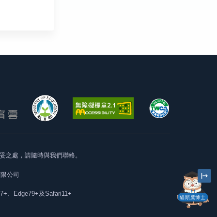
妥之處，請隨時與我們聯絡。
有限公司
57+、Edge79+及Safari11+
貓頭鷹博士