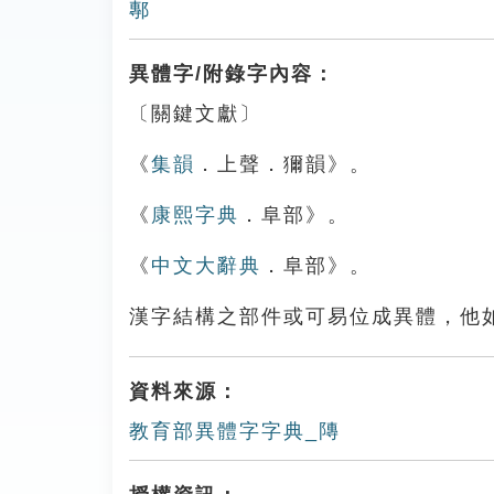
鄟
異體字/附錄字內容：
〔關鍵文獻〕
《
集韻
．上聲．獮韻》。
《
康熙字典
．阜部》。
《
中文大辭典
．阜部》。
漢字結構之部件或可易位成異體，他
資料來源：
教育部異體字字典_䧠