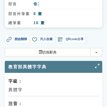
索引選單
ㄓㄨㄟ
部首
隹
知識索引
部首外筆畫
8
畫
單字索引
總筆畫
16
畫
生命大百科索引
開啟關聯
列入收藏
QRcode分享
遊戲專區
切換
切換辭典
教學應用
教育部異體字字典
貓頭鷹博士
字級：
異體字
注音：