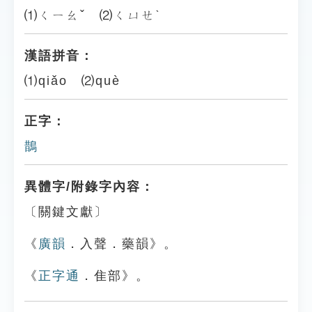
⑴ㄑㄧㄠˇ ⑵ㄑㄩㄝˋ
漢語拼音：
⑴qiǎo ⑵què
正字：
鵲
異體字/附錄字內容：
〔關鍵文獻〕
《
廣韻
．入聲．藥韻》。
《
正字通
．隹部》。