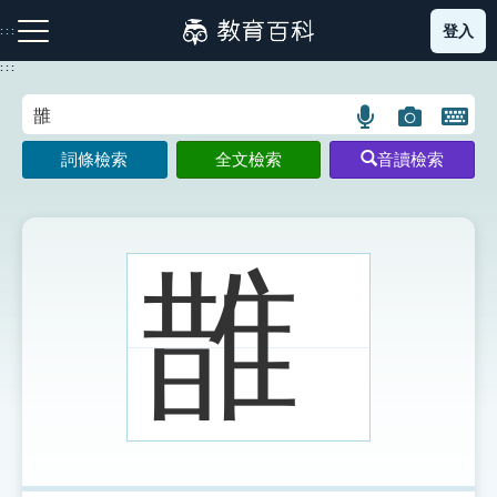
跳
登入
:::
到
主
:::
要
內
語
圖
開
容
注音索引圖示
筆畫索引圖示
部首索引表圖示
言
片
啟
詞條檢索
全文檢索
音讀檢索
搜
搜
鍵
尋
尋
盤
圖
圖
圖
示
示
示
䧿
網站導覽
生字詞彙表
成語故事