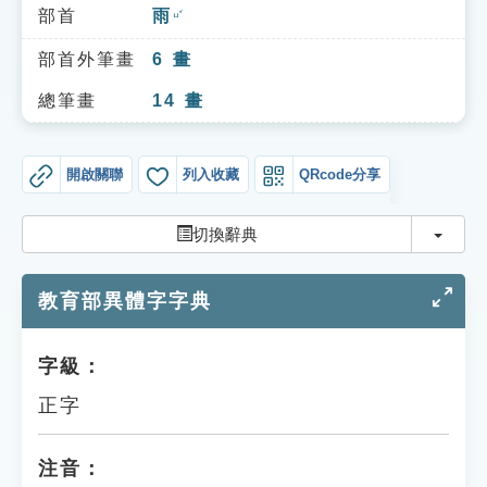
索引選單
部首
雨
ㄩˇ
知識索引
部首外筆畫
6
畫
單字索引
總筆畫
14
畫
生命大百科索引
開啟關聯
列入收藏
QRcode分享
遊戲專區
切換
切換辭典
教學應用
教育部異體字字典
貓頭鷹博士
字級：
正字
注音：