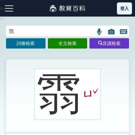
跳
登入
:::
到
主
:::
要
內
語
圖
開
容
注音索引圖示
筆畫索引圖示
部首索引表圖示
言
片
啟
詞條檢索
全文檢索
音讀檢索
搜
搜
鍵
尋
尋
盤
圖
圖
圖
示
示
示
䨒
ˇ
ㄩ
網站導覽
生字詞彙表
成語故事