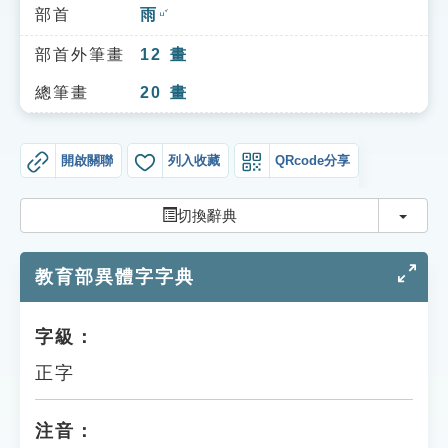
索引選單
部首
雨
ㄩˇ
知識索引
部首外筆畫
12
畫
單字索引
總筆畫
20
畫
生命大百科索引
開啟關聯
列入收藏
QRcode分享
遊戲專區
切換
切換辭典
教學應用
教育部異體字字典
貓頭鷹博士
字級：
正字
注音：