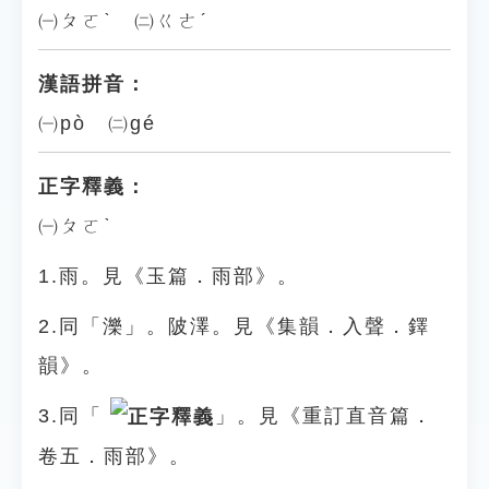
㈠ㄆㄛˋ ㈡ㄍㄜˊ
漢語拼音：
㈠pò ㈡gé
正字釋義：
㈠ㄆㄛˋ
1.雨。見《玉篇．雨部》。
2.同「濼」。陂澤。見《集韻．入聲．鐸
韻》。
3.同「
」。見《重訂直音篇．
卷五．雨部》。