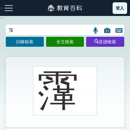
跳
登入
:::
到
主
:::
要
內
語
圖
開
容
注音索引圖示
筆畫索引圖示
部首索引表圖示
言
片
啟
詞條檢索
全文檢索
音讀檢索
搜
搜
鍵
尋
尋
盤
圖
圖
圖
示
示
示
䨰
網站導覽
生字詞彙表
成語故事