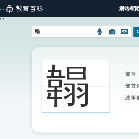
跳
網站導覽
:::
到
主
:::
要
內
語
圖
開
容
言
片
啟
搜
搜
鍵
尋
尋
盤
圖
圖
圖
䪚
示
示
示
部首
部首
總筆