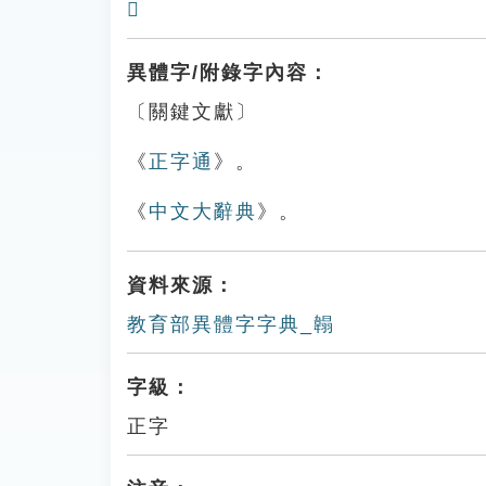
𩌇
異體字/附錄字內容：
〔關鍵文獻〕
《
正字通
》。
《
中文大辭典
》。
資料來源：
教育部異體字字典_䪚
字級：
正字