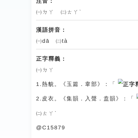
注音：
㈠ㄉㄚ ㈡ㄊㄚˋ
漢語拼音：
㈠dā ㈡tà
正字釋義：
㈠ㄉㄚ
1.熱貌。《玉篇．韋部》：「
2.皮衣。《集韻．入聲．盍韻》：「
㈡ㄊㄚˋ
@C15879