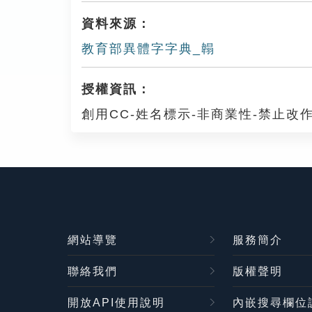
資料來源：
教育部異體字字典_䪚
授權資訊：
創用CC-姓名標示-非商業性-禁止改作
網站導覽
服務簡介
聯絡我們
版權聲明
開放API使用說明
內嵌搜尋欄位