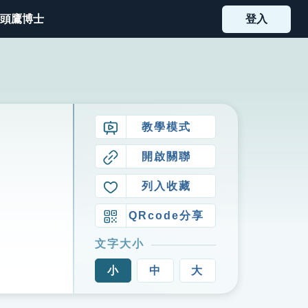
頭鷹博士
登入
教學模式
開啟關聯
列入收藏
QRcode分享
文字大小
小
中
大