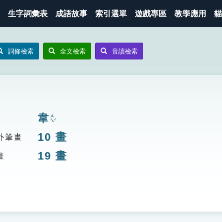
生字詞彙表
成語故事
索引選單
遊戲專區
教學應用
貓
詞條檢索
全文檢索
音讀檢索
韋
ㄨㄟˊ
10
畫
外筆畫
19
畫
畫