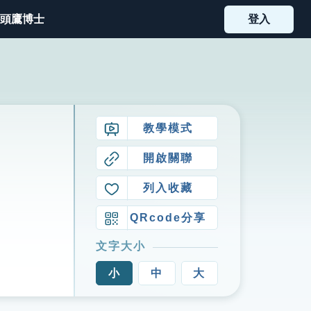
頭鷹博士
登入
教學模式
開啟關聯
列入收藏
QRcode分享
文字大小
小
中
大