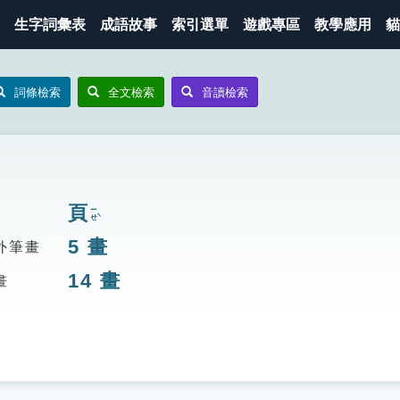
生字詞彙表
成語故事
索引選單
遊戲專區
教學應用
貓
詞條檢索
全文檢索
音讀檢索
頁
ㄧㄝˋ
5
畫
外筆畫
14
畫
畫