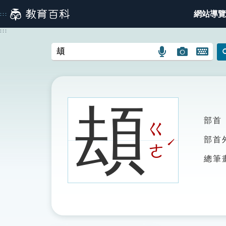
跳
網站導覽
:::
到
主
:::
要
內
語
圖
開
容
言
片
啟
搜
搜
鍵
尋
尋
盤
圖
圖
圖
䪺
示
示
示
部首
ㄍ
ˊ
部首
ㄜ
總筆