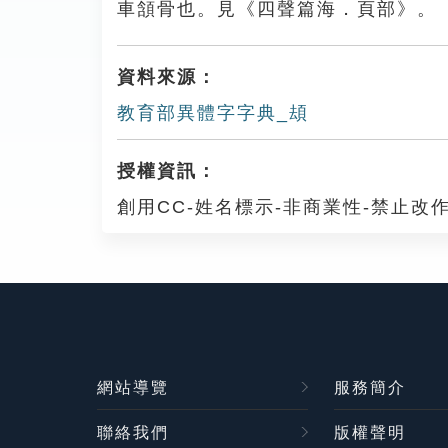
車頷骨也。見《四聲篇海．頁部》。
資料來源：
教育部異體字字典_䪺
授權資訊：
創用CC-姓名標示-非商業性-禁止改作
網站導覽
服務簡介
聯絡我們
版權聲明