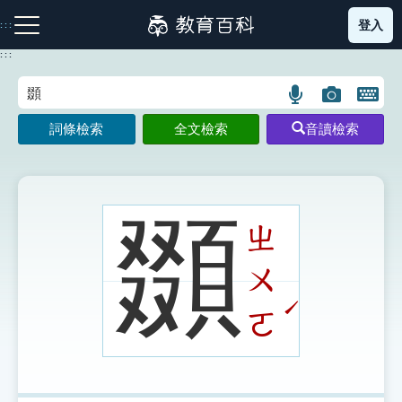
跳
登入
:::
到
主
:::
要
內
語
圖
開
容
注音索引圖示
筆畫索引圖示
部首索引表圖示
言
片
啟
詞條檢索
全文檢索
音讀檢索
搜
搜
鍵
尋
尋
盤
圖
圖
圖
示
示
示
䫎
ㄓ
ㄨ
網站導覽
ˊ
ㄛ
生字詞彙表
成語故事