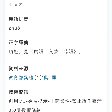
ㄓㄨㄛˊ
漢語拼音：
zhuó
正字釋義：
頭短。見《廣韻．入聲．薛韻》。
資料來源：
教育部異體字字典_䫎
授權資訊：
創用CC-姓名標示-非商業性-禁止改作臺灣
3.0版授權條款