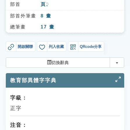
索引選單
部首
頁
ㄧㄝˋ
知識索引
部首外筆畫
8
畫
單字索引
總筆畫
17
畫
生命大百科索引
開啟關聯
列入收藏
QRcode分享
遊戲專區
切換
切換辭典
教學應用
教育部異體字字典
貓頭鷹博士
字級：
正字
注音：