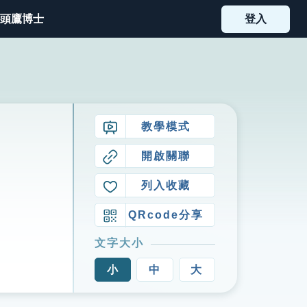
頭鷹博士
登入
教學模式
開啟關聯
列入收藏
QRcode分享
文字大小
小
中
大