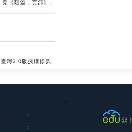
。見《類篇．頁部》。
臺灣3.0版授權條款
:::