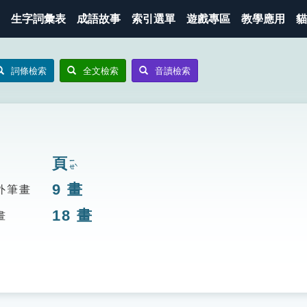
生字詞彙表
成語故事
索引選單
遊戲專區
教學應用
貓
詞條檢索
全文檢索
音讀檢索
頁
ㄧㄝˋ
9
畫
外筆畫
18
畫
畫