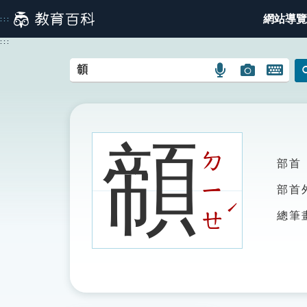
跳
網站導覽
:::
到
主
:::
要
內
語
圖
開
容
言
片
啟
搜
搜
鍵
尋
尋
盤
圖
圖
圖
䫕
示
示
示
ㄉ
部首
ㄧ
部首
ˊ
ㄝ
總筆