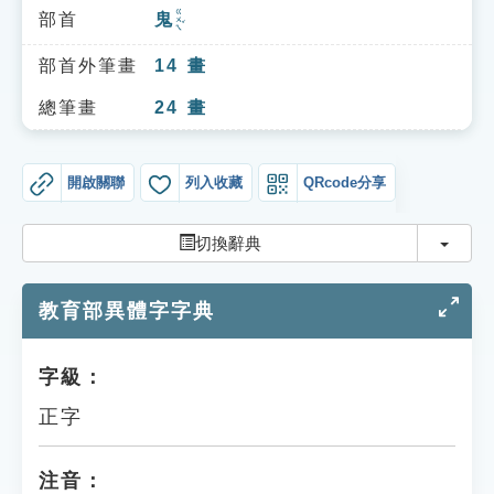
索引選單
ㄍㄨㄟˇ
部首
鬼
知識索引
部首外筆畫
14
畫
單字索引
總筆畫
24
畫
生命大百科索引
開啟關聯
列入收藏
QRcode分享
遊戲專區
切換
切換辭典
教學應用
教育部異體字字典
貓頭鷹博士
字級：
正字
注音：