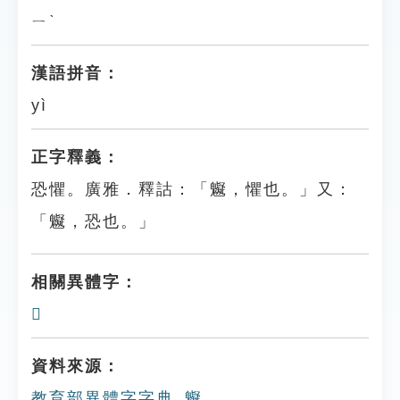
ㄧˋ
漢語拼音：
yì
正字釋義：
恐懼。廣雅．釋詁：「䰯，懼也。」又：
「䰯，恐也。」
相關異體字：
𩴷
資料來源：
教育部異體字字典_䰯