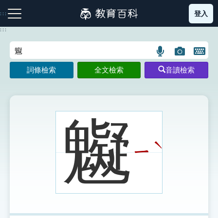
跳
登入
:::
到
主
:::
要
內
語
圖
開
容
注音索引圖示
筆畫索引圖示
部首索引表圖示
言
片
啟
詞條檢索
全文檢索
音讀檢索
搜
搜
鍵
尋
尋
盤
圖
圖
圖
示
示
示
䰯
ˋ
ㄧ
網站導覽
生字詞彙表
成語故事