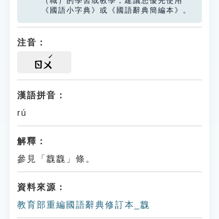
（職）的學習或教學，建議您優先使用
《國語小字典》或《國語辭典簡編本》。
注音：
ㄖㄨ
漢語拼音：
rú
解釋：
參見「䰰䰰」條。
資料來源：
教育部重編國語辭典修訂本_䰰