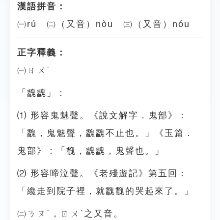
漢語拼音：
㈠rú ㈡（又音）nòu ㈢（又音）nóu
正字釋義：
㈠ㄖㄨˊ
「䰰䰰」：
⑴ 形容鬼魅聲。《說文解字．鬼部》：
「䰰，鬼魅聲，䰰䰰不止也。」《玉篇．
鬼部》：「䰰，䰰䰰，鬼聲也。」
⑵ 形容啼泣聲。《老殘遊記》第五回：
「纔走到院子裡，就䰰䰰的哭起來了。」
㈡ㄋㄡˋ，ㄖㄨˊ之又音。