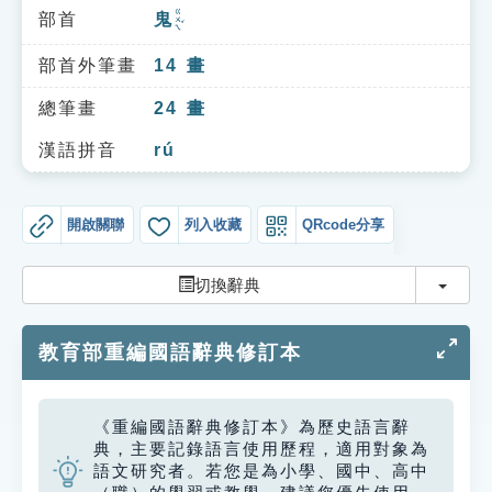
索引選單
ㄍㄨㄟˇ
部首
鬼
知識索引
部首外筆畫
14
畫
單字索引
總筆畫
24
畫
生命大百科索引
漢語拼音
rú
遊戲專區
開啟關聯
列入收藏
QRcode分享
教學應用
切換
切換辭典
貓頭鷹博士
教育部重編國語辭典修訂本
《重編國語辭典修訂本》為歷史語言辭
典，主要記錄語言使用歷程，適用對象為
語文研究者。若您是為小學、國中、高中