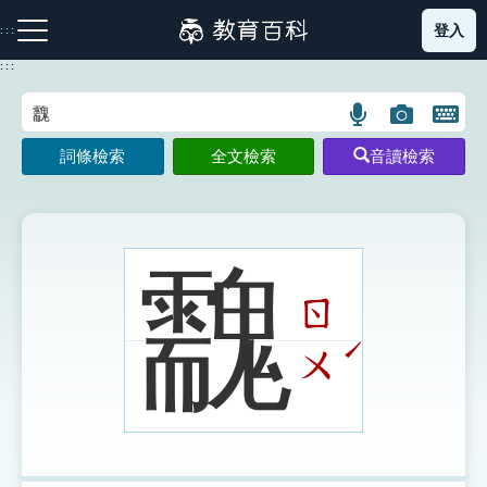
跳
登入
:::
到
主
:::
要
內
語
圖
開
容
注音索引圖示
筆畫索引圖示
部首索引表圖示
言
片
啟
詞條檢索
全文檢索
音讀檢索
搜
搜
鍵
尋
尋
盤
圖
圖
圖
示
示
示
䰰
ㄖ
網站導覽
ˊ
ㄨ
生字詞彙表
成語故事