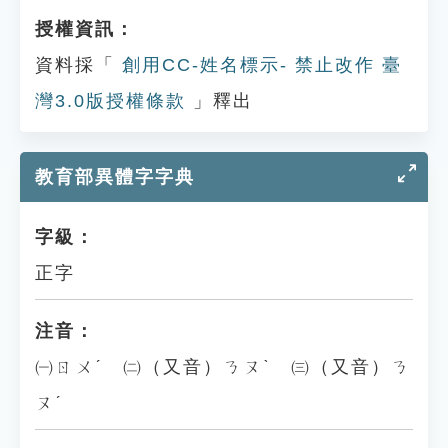
授權資訊：
資料採「
創用CC-姓名標示- 禁止改作 臺
灣3.0版授權條款
」釋出
教育部異體字字典
字級：
正字
注音：
㈠ㄖㄨˊ ㈡（又音）ㄋㄡˋ ㈢（又音）ㄋ
ㄡˊ