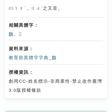
㈢ㄋㄡˊ，ㄖㄨˊ之又音。
相關異體字：
䰭
、
𩴶
資料來源：
教育部異體字字典_䰰
授權資訊：
創用CC-姓名標示-非商業性-禁止改作臺灣
3.0版授權條款