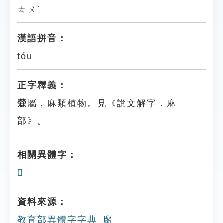
ㄊㄡˊ
漢語拼音：
tóu
正字釋義：
檾
屬，麻類植物。見《說文解字．麻
部》。
相關異體字：
𪎨
資料來源：
教育部異體字字典_䵉