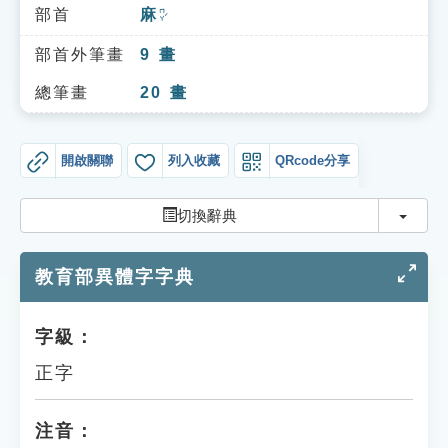
索引選單
部首
麻
ㄇㄚˊ
知識索引
部首外筆畫
9
畫
單字索引
總筆畫
20
畫
生命大百科索引
開啟關聯
列入收藏
QRcode分享
遊戲專區
切換
切換辭典
教學應用
教育部異體字字典
貓頭鷹博士
字級：
正字
注音：