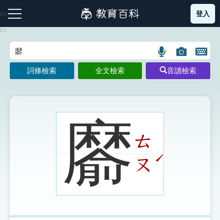
跳
登入
:::
到
主
:::
要
內
語
圖
開
容
注音索引圖示
筆畫索引圖示
部首索引表圖示
言
片
啟
詞條檢索
全文檢索
音讀檢索
搜
搜
鍵
尋
尋
盤
圖
圖
圖
示
示
示
䵉
ㄊ
網站導覽
ˊ
ㄡ
生字詞彙表
成語故事