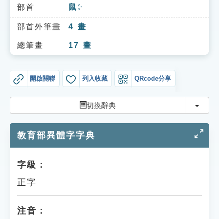
索引選單
部首
鼠
ㄕㄨˇ
知識索引
部首外筆畫
4
畫
單字索引
總筆畫
17
畫
生命大百科索引
開啟關聯
列入收藏
QRcode分享
遊戲專區
切換
切換辭典
教學應用
教育部異體字字典
貓頭鷹博士
字級：
正字
注音：