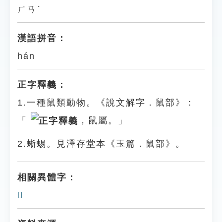
ㄏㄢˊ
漢語拼音：
hán
正字釋義：
1.一種鼠類動物。《說文解字．鼠部》：
「
，鼠屬。」
2.蜥蜴。見澤存堂本《玉篇．鼠部》。
相關異體字：
𪕛