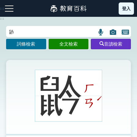
跳
登入
:::
到
主
:::
要
內
語
圖
開
容
注音索引圖示
筆畫索引圖示
部首索引表圖示
言
片
啟
詞條檢索
全文檢索
音讀檢索
搜
搜
鍵
尋
尋
盤
圖
圖
圖
示
示
示
䶃
ㄏ
網站導覽
ˊ
ㄢ
生字詞彙表
成語故事