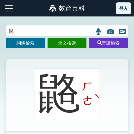
跳
登入
:::
到
主
:::
要
內
語
圖
開
容
注音索引圖示
筆畫索引圖示
部首索引表圖示
言
片
啟
詞條檢索
全文檢索
音讀檢索
搜
搜
鍵
尋
尋
盤
圖
圖
圖
示
示
示
䶅
ㄏ
網站導覽
ˋ
ㄜ
生字詞彙表
成語故事