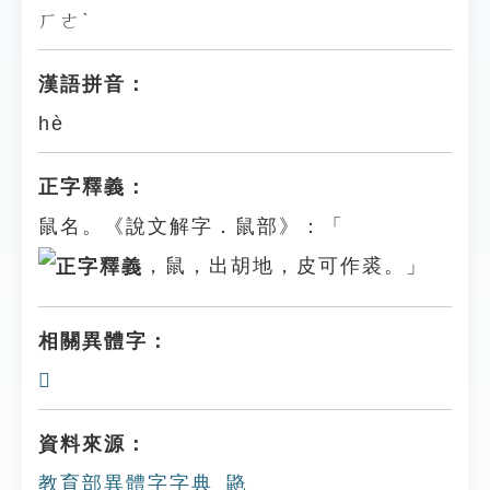
ㄏㄜˋ
漢語拼音：
hè
正字釋義：
鼠名。《說文解字．鼠部》：「
，鼠，出胡地，皮可作裘。」
相關異體字：
𪕘
資料來源：
教育部異體字字典_䶅