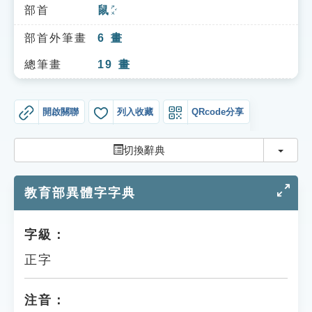
索引選單
部首
鼠
ㄕㄨˇ
知識索引
部首外筆畫
6
畫
單字索引
總筆畫
19
畫
生命大百科索引
開啟關聯
列入收藏
QRcode分享
遊戲專區
切換
切換辭典
教學應用
教育部異體字字典
貓頭鷹博士
字級：
正字
注音：