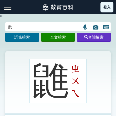
跳
登入
:::
到
主
:::
要
內
語
圖
開
容
注音索引圖示
筆畫索引圖示
部首索引表圖示
言
片
啟
詞條檢索
全文檢索
音讀檢索
搜
搜
鍵
尋
尋
盤
圖
圖
圖
示
示
示
䶆
ㄓ
ㄨ
網站導覽
ㄟ
生字詞彙表
成語故事