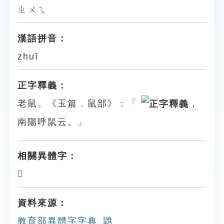
ㄓㄨㄟ
漢語拼音：
zhuī
正字釋義：
老鼠。《玉篇．鼠部》：「
，
南陽呼鼠云。」
相關異體字：
𪕪
資料來源：
教育部異體字字典_䶆