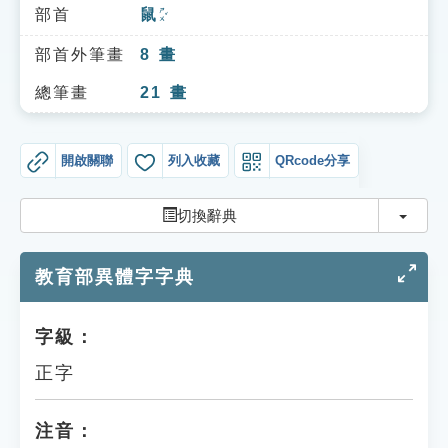
索引選單
部首
鼠
ㄕㄨˇ
知識索引
部首外筆畫
8
畫
單字索引
總筆畫
21
畫
生命大百科索引
開啟關聯
列入收藏
QRcode分享
遊戲專區
切換
切換辭典
教學應用
教育部異體字字典
貓頭鷹博士
字級：
正字
注音：