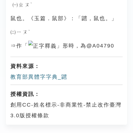
㈠ㄓㄡˋ
鼠也。《玉篇．鼠部》：「䶇，鼠也。」
㈡ㄧㄡˋ
⇒作「
」形時，為@A04790
資料來源：
教育部異體字字典_䶇
授權資訊：
創用CC-姓名標示-非商業性-禁止改作臺灣
3.0版授權條款