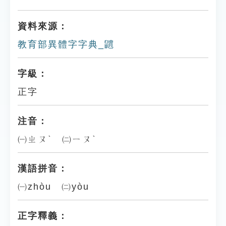
資料來源：
教育部異體字字典_䶇
字級：
正字
注音：
㈠ㄓㄡˋ ㈡ㄧㄡˋ
漢語拼音：
㈠zhòu ㈡yòu
正字釋義：