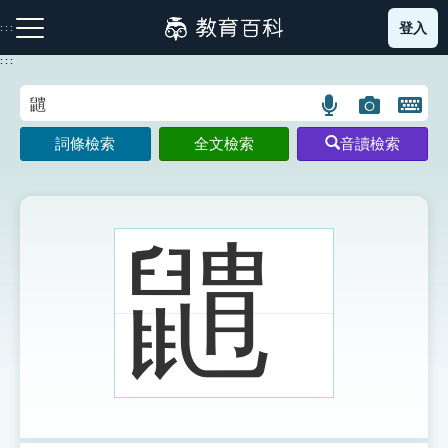
跳
登入
:::
到
主
:::
要
內
語
圖
開
容
注音索引圖示
筆畫索引圖示
部首索引表圖示
言
片
啟
詞條檢索
全文檢索
音讀檢索
搜
搜
鍵
尋
尋
盤
圖
圖
圖
示
示
示
䶇
網站導覽
生字詞彙表
成語故事