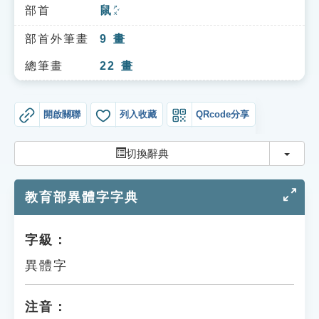
索引選單
部首
鼠
ㄕㄨˇ
知識索引
部首外筆畫
9
畫
單字索引
總筆畫
22
畫
生命大百科索引
開啟關聯
列入收藏
QRcode分享
遊戲專區
切換
切換辭典
教學應用
教育部異體字字典
貓頭鷹博士
字級：
異體字
注音：