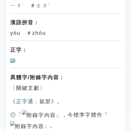
ㄧㄡˋ ＃ㄓㄡˋ
漢語拼音：
yòu ＃zhòu
正字：
鼬
異體字/附錄字內容：
〔關鍵文獻〕
《
正字通
．鼠部》。
◎「
」，今標準字體作「
」。