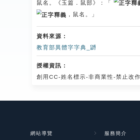
鼠名。《玉篇．鼠部》：「
，鼠名。」
資料來源：
教育部異體字字典_䶈
授權資訊：
創用CC-姓名標示-非商業性-禁止改作
網站導覽
服務簡介