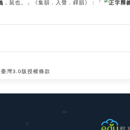
，鼠也。」《集韻．入聲．鐸韻》：「
臺灣3.0版授權條款
:::