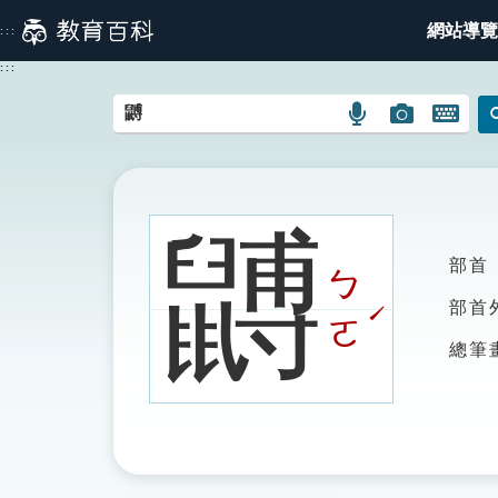
跳
網站導覽
:::
到
主
:::
要
內
語
圖
開
容
言
片
啟
搜
搜
鍵
尋
尋
盤
圖
圖
圖
䶈
示
示
示
部首
ㄅ
ˊ
部首
ㄛ
總筆