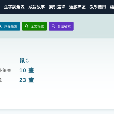
生字詞彙表
成語故事
索引選單
遊戲專區
教學應用
貓
詞條檢索
全文檢索
音讀檢索
鼠
ㄕㄨˇ
10
畫
外筆畫
23
畫
畫