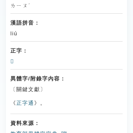
ㄌㄧㄡˊ
漢語拼音：
liú
正字：
𪕋
異體字/附錄字內容：
〔關鍵文獻〕
《
正字通
》。
資料來源：