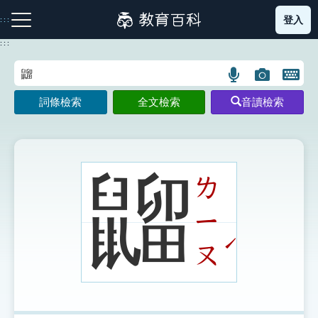
跳
登入
:::
到
主
:::
要
內
語
圖
開
容
注音索引圖示
筆畫索引圖示
部首索引表圖示
言
片
啟
詞條檢索
全文檢索
音讀檢索
搜
搜
鍵
尋
尋
盤
圖
圖
圖
示
示
示
䶉
ㄌ
ㄧ
網站導覽
ˊ
ㄡ
生字詞彙表
成語故事