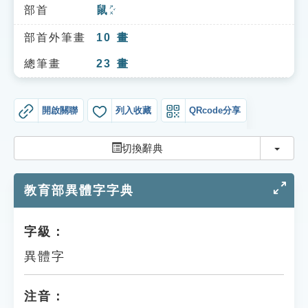
索引選單
部首
鼠
ㄕㄨˇ
知識索引
部首外筆畫
10
畫
單字索引
總筆畫
23
畫
生命大百科索引
開啟關聯
列入收藏
QRcode分享
遊戲專區
切換
切換辭典
教學應用
教育部異體字字典
貓頭鷹博士
字級：
異體字
注音：