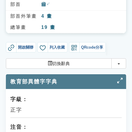
索引選單
部首
齒
ㄔˇ
知識索引
部首外筆畫
4
畫
單字索引
總筆畫
19
畫
生命大百科索引
開啟關聯
列入收藏
QRcode分享
遊戲專區
切換
切換辭典
教學應用
教育部異體字字典
貓頭鷹博士
字級：
正字
注音：