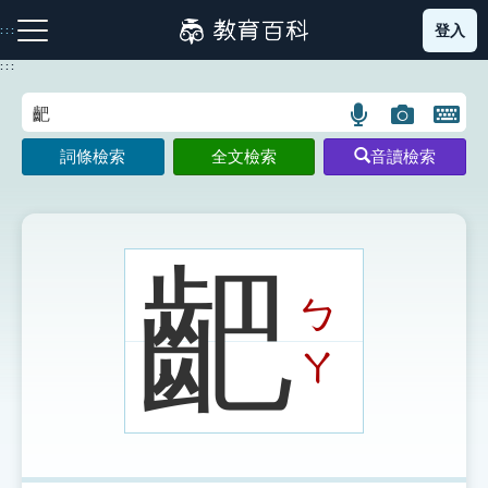
跳
登入
:::
到
主
:::
要
內
語
圖
開
容
注音索引圖示
筆畫索引圖示
部首索引表圖示
言
片
啟
詞條檢索
全文檢索
音讀檢索
搜
搜
鍵
尋
尋
盤
圖
圖
圖
示
示
示
䶕
ㄅ
網站導覽
ㄚ
生字詞彙表
成語故事