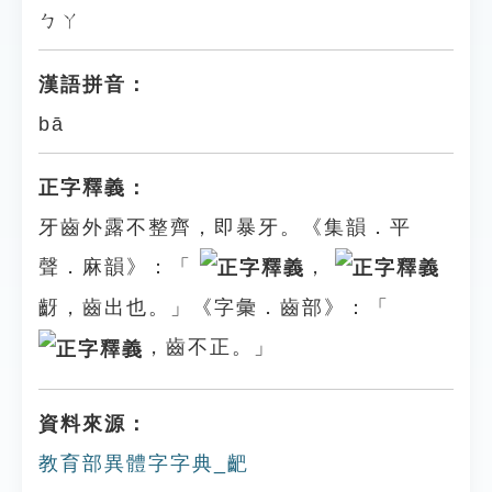
ㄅㄚ
漢語拼音：
bā
正字釋義：
牙齒外露不整齊，即暴牙。《集韻．平
聲．麻韻》：「
，
齖，齒出也。」《字彙．齒部》：「
，齒不正。」
資料來源：
教育部異體字字典_䶕