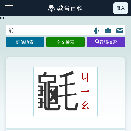
跳
登入
:::
到
主
:::
要
內
語
圖
開
容
注音索引圖示
筆畫索引圖示
部首索引表圖示
言
片
啟
詞條檢索
全文檢索
音讀檢索
搜
搜
鍵
尋
尋
盤
圖
圖
圖
示
示
示
䶰
ㄐ
ㄧ
網站導覽
ㄠ
生字詞彙表
成語故事