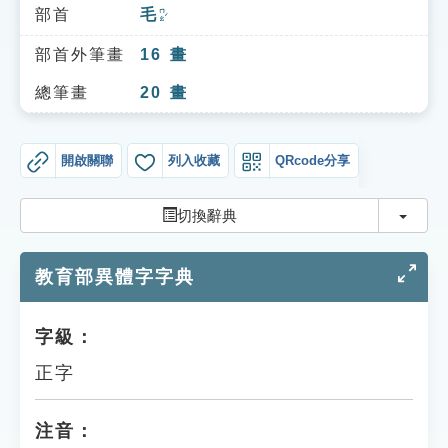
索引選單
部首
毛
ㄇㄠˊ
知識索引
部首外筆畫
16
畫
單字索引
總筆畫
20
畫
生命大百科索引
開啟關聯
列入收藏
QRcode分享
遊戲專區
切換
切換辭典
教學應用
教育部異體字字典
貓頭鷹博士
字級：
正字
注音：