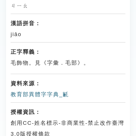
ㄐㄧㄠ
漢語拼音：
jiāo
正字釋義：
毛飾物。見《字彙．毛部》。
資料來源：
教育部異體字字典_䶰
授權資訊：
創用CC-姓名標示-非商業性-禁止改作臺灣
3.0版授權條款