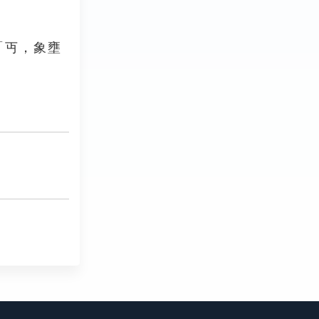
「丏，象壅