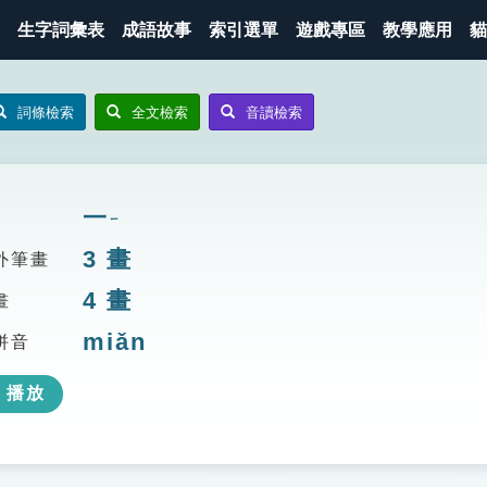
生字詞彙表
成語故事
索引選單
遊戲專區
教學應用
貓
詞條檢索
全文檢索
音讀檢索
一
ㄧ
3
畫
外筆畫
4
畫
畫
miǎn
拼音
播放