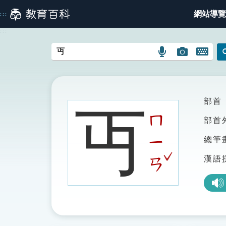
跳
網站導覽
:::
到
主
:::
要
內
語
圖
開
容
言
片
啟
搜
搜
鍵
尋
尋
盤
圖
圖
圖
部首
丏
示
示
示
ㄇ
部首
ㄧ
總筆
ˇ
漢語
ㄢ