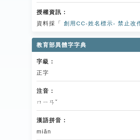
授權資訊：
資料採「
創用CC-姓名標示- 禁止改
教育部異體字字典
字級：
正字
注音：
ㄇㄧㄢˇ
漢語拼音：
miǎn