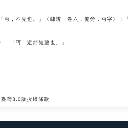
：「丏，不見也。」《隸辨．卷六．偏旁．丏字》：
部》：「丏，避箭短牆也。」
臺灣3.0版授權條款