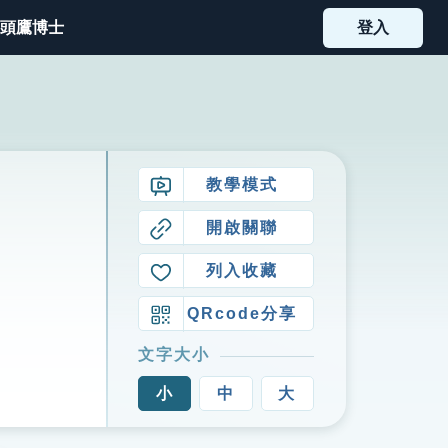
頭鷹博士
登入
教學模式
開啟關聯
列入收藏
QRcode分享
文字大小
小
中
大