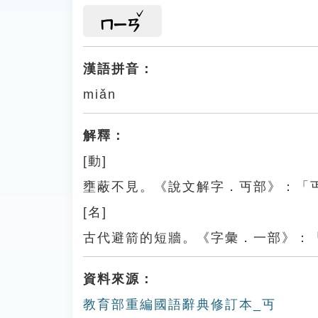
ㄇㄧㄢ
漢語拼音：
miǎn
解釋：
[動]
壅蔽不見。《說文解字．丏部》：「
[名]
古代避箭的短牆。《字彙．一部》：
資料來源：
教育部重編國語辭典修訂本_丏