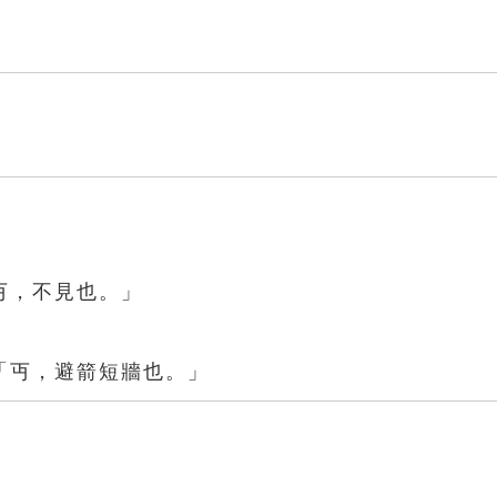
丏，不見也。」
「丏，避箭短牆也。」