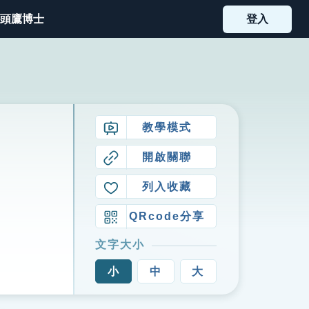
頭鷹博士
登入
教學模式
開啟關聯
列入收藏
QRcode分享
文字大小
小
中
大