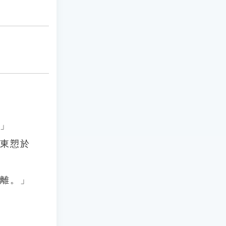
。」
必東愬於
披離。」