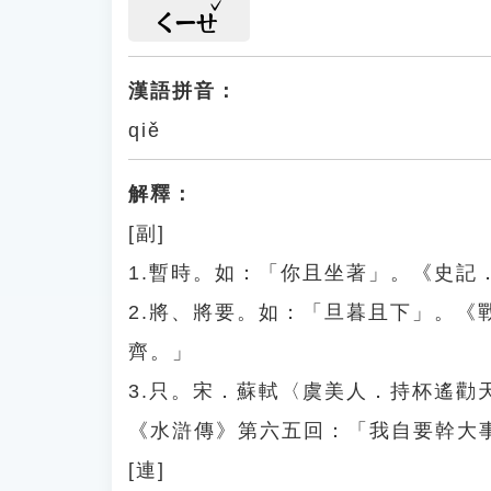
ㄑㄧㄝ
漢語拼音：
qiě
解釋：
[副]
1.暫時。如：「你且坐著」。《史
2.將、將要。如：「旦暮且下」。
齊。」
3.只。宋．蘇軾〈虞美人．持杯遙
《水滸傳》第六五回：「我自要幹大
[連]