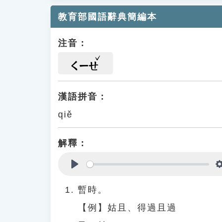
教育部國語辭典簡編本
注音：
ㄑㄧㄝ
漢語拼音：
qiě
解釋：
Play
暫時。
【例】姑且、得過且過