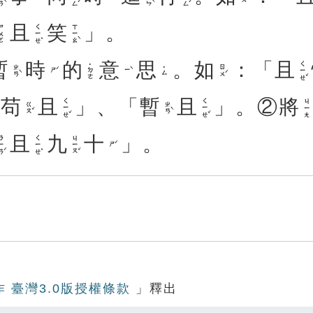
且
笑
」。
ㄑㄧㄝˇ
ㄒㄧㄠˋ
ㄨㄛ
暫
時
的
意
思
。
如
：「
且
ㄑㄧㄝˇ
˙ㄉㄜ
ㄓㄢˋ
ㄖㄨˊ
˙ㄙ
ㄕˊ
ㄧˋ
「
苟
且
」、「
暫
且
」。②
將
ㄑㄧㄝˇ
ㄑㄧㄝˇ
ㄐㄧㄤ
ㄍㄡˇ
ㄓㄢˋ
且
九
十
」。
ㄧㄢˊ
ㄑㄧㄝˇ
ㄐㄧㄡˇ
ㄕˊ
作 臺灣3.0版授權條款
」釋出