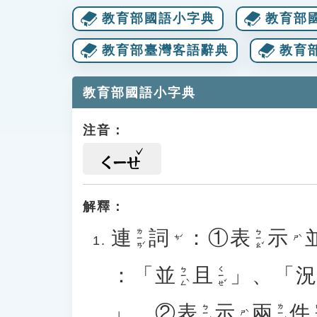
教育部國語小字典
教育部
教育部臺灣客語辭典
教育
教育部國語小字典
注音：
ㄑㄧㄝ
解釋：
連
詞
：①
表
示
ㄌㄧㄢˊ
ㄅㄧㄠˇ
ㄘˊ
ㄕˋ
：「
並
且
」、「
ㄅㄧㄥˋ
ㄑㄧㄝˇ
」。②
表
示
兩
件
ㄅㄧㄠˇ
ㄌㄧㄤˇ
ㄐ
ㄕˋ