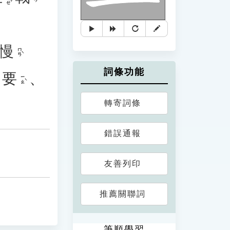
慢
ㄇㄢˋ
詞條功能
要
、
ㄧㄠˋ
轉寄詞條
錯誤通報
友善列印
推薦關聯詞
筆順學習