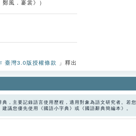
．鄭風．褰裳》）
作 臺灣3.0版授權條款
」釋出
辭典，主要記錄語言使用歷程，適用對象為語文研究者。若
，建議您優先使用《國語小字典》或《國語辭典簡編本》。