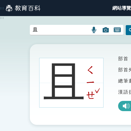
跳
網站導覽
:::
到
主
:::
要
內
語
圖
開
容
言
片
啟
搜
搜
鍵
尋
尋
盤
圖
圖
圖
部首
且
示
示
示
ㄑ
部首
ㄧ
總筆
ˇ
漢語
ㄝ