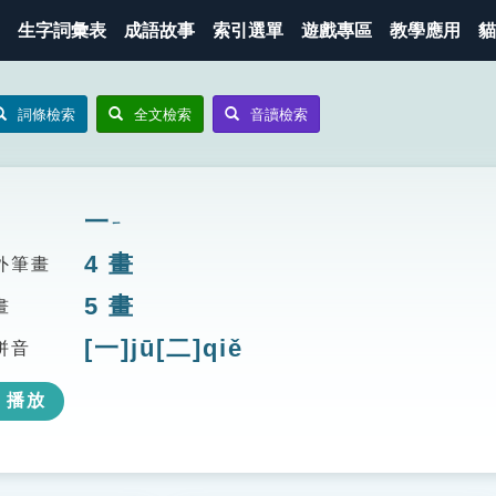
生字詞彙表
成語故事
索引選單
遊戲專區
教學應用
貓
詞條檢索
全文檢索
音讀檢索
一
ㄧ
4
畫
外筆畫
5
畫
畫
[一]jū[二]qiě
拼音
播放