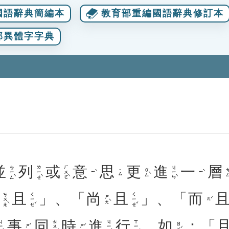
國語辭典簡編本
教育部重編國語辭典修訂本
部異體字字典
並
列
或
意
思
更
進
一
層
ㄅㄧㄥˋ
ㄌㄧㄝˋ
ㄏㄨㄛˋ
ㄐㄧㄣˋ
ㄍㄥˋ
ㄘㄥ
˙ㄙ
ㄧˋ
ㄧˋ
況
且
」、「
尚
且
」、「
而
ㄎㄨㄤˋ
ㄑㄧㄝˇ
ㄑㄧㄝˇ
ㄕㄤˋ
ㄦˊ
事
同
時
進
行
。
如
：「
ㄧㄢˋ
ㄊㄨㄥˊ
ㄐㄧㄣˋ
ㄒㄧㄥˊ
ㄖㄨˊ
ㄕˋ
ㄕˊ