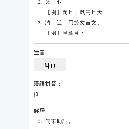
又、並。
【例】而且、既高且大
將、近。用於文言文。
【例】旦暮且下
注音：
ㄐㄩ
漢語拼音：
jū
解釋：
句末助詞。