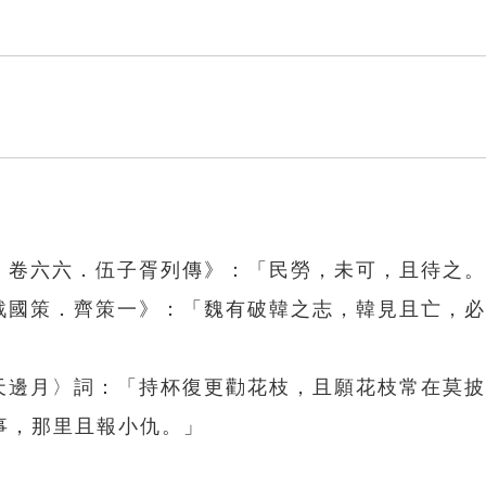
記．卷六六．伍子胥列傳》：「民勞，未可，且待之
《戰國策．齊策一》：「魏有破韓之志，韓見且亡，
勸天邊月〉詞：「持杯復更勸花枝，且願花枝常在莫
事，那里且報小仇。」