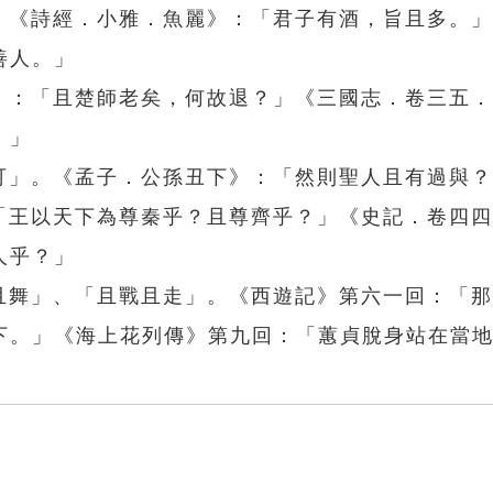
。」《詩經．小雅．魚麗》：「君子有酒，旨且多。
善人。」
年》：「且楚師老矣，何故退？」《三國志．卷三五
。」
不可」。《孟子．公孫丑下》：「然則聖人且有過與
：「王以天下為尊秦乎？且尊齊乎？」《史記．卷四
人乎？」
歌且舞」、「且戰且走」。《西遊記》第六一回：「
下。」《海上花列傳》第九回：「蕙貞脫身站在當