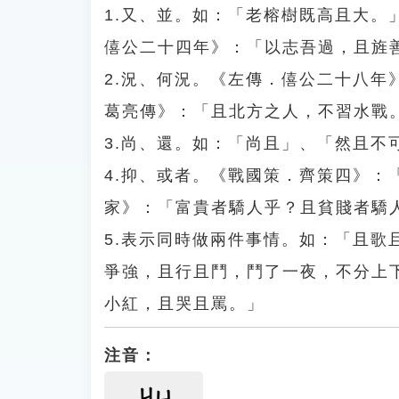
1.又、並。如：「老榕樹既高且大
僖公二十四年》：「以志吾過，且旌
2.況、何況。《左傳．僖公二十八
葛亮傳》：「且北方之人，不習水戰
3.尚、還。如：「尚且」、「然且
4.抑、或者。《戰國策．齊策四》
家》：「富貴者驕人乎？且貧賤者驕
5.表示同時做兩件事情。如：「且
爭強，且行且鬥，鬥了一夜，不分上
小紅，且哭且罵。」
注音：
ㄐㄩ