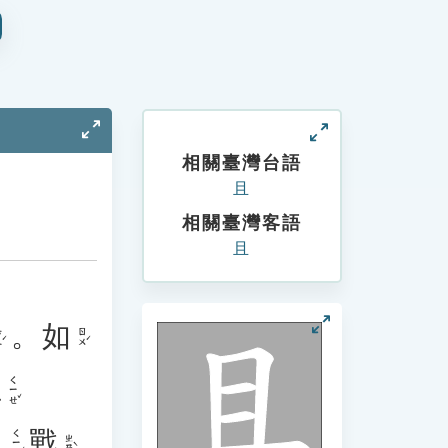
相關臺灣台語
且
相關臺灣客語
且
。
如
ˊ
ㄖㄨˊ
且
ㄑㄧㄝˇ
且
戰
ㄑㄧㄝˇ
ㄓㄢˋ