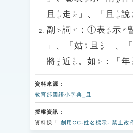
且
走
」、「
且
說
ㄑㄧㄝˇ
ㄑㄧㄝˇ
ㄕ
ㄗㄡˇ
副
詞
：①
表
示
ㄅㄧㄠˇ
ㄈㄨˋ
ㄘˊ
ㄕˋ
」、「
姑
且
」、
ㄑㄧㄝˇ
ㄍㄨ
將
近
。
如
：「
年
ㄐㄧㄣˋ
ㄋ
ㄐㄧㄤ
ㄖㄨˊ
資料來源：
教育部國語小字典_且
授權資訊：
資料採「
創用CC-姓名標示- 禁止改