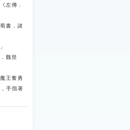
」《左傳．
．蜀書．諸
？」
四．魏世
那魔王奮勇
地，手指著