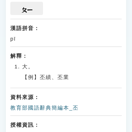
ㄆㄧ
漢語拼音：
pī
解釋：
大。
【例】丕績、丕業
資料來源：
教育部國語辭典簡編本_丕
授權資訊：