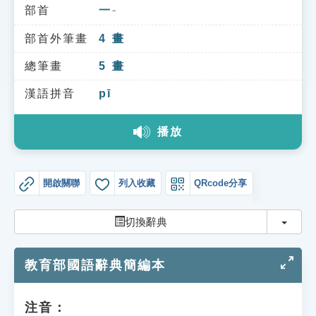
索引選單
部首
一
ㄧ
知識索引
部首外筆畫
4
畫
單字索引
總筆畫
5
畫
生命大百科索引
漢語拼音
pī
播放
遊戲專區
教學應用
開啟關聯
列入收藏
QRcode分享
貓頭鷹博士
切換
切換辭典
教育部國語辭典簡編本
注音：