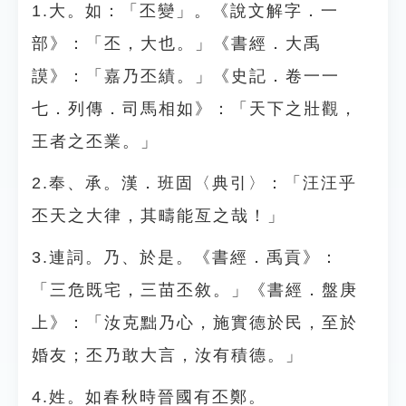
1.大。如：「丕變」。《說文解字．一
部》：「丕，大也。」《書經．大禹
謨》：「嘉乃丕績。」《史記．卷一一
七．列傳．司馬相如》：「天下之壯觀，
王者之丕業。」
2.奉、承。漢．班固〈典引〉：「汪汪乎
丕天之大律，其疇能亙之哉！」
3.連詞。乃、於是。《書經．禹貢》：
「三危既宅，三苗丕敘。」《書經．盤庚
上》：「汝克黜乃心，施實德於民，至於
婚友；丕乃敢大言，汝有積德。」
4.姓。如春秋時晉國有丕鄭。