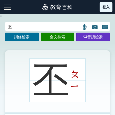
跳
登入
:::
到
主
:::
要
內
語
圖
開
容
注音索引圖示
筆畫索引圖示
部首索引表圖示
言
片
啟
詞條檢索
全文檢索
音讀檢索
搜
搜
鍵
尋
尋
盤
圖
圖
圖
示
示
示
丕
ㄆ
網站導覽
ㄧ
生字詞彙表
成語故事