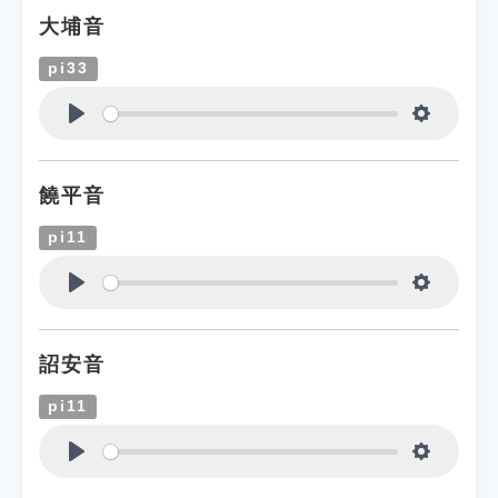
大埔音
pi33
Play
Settings
饒平音
pi11
Play
Settings
詔安音
pi11
Play
Settings