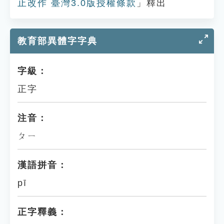
止改作 臺灣3.0版授權條款
」釋出
教育部異體字字典
字級：
正字
注音：
ㄆㄧ
漢語拼音：
pī
正字釋義：