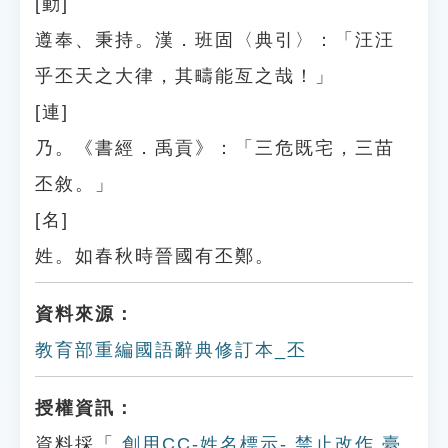
[動]
遵奉、秉持。漢．班固〈典引〉：「汪汪
乎丕天之大律，其疇能亙之哉！」
[連]
乃。《書經．禹貢》：「三危既宅，三苗
丕敘。」
[名]
姓。如春秋時晉國有丕鄭。
資料來源：
教育部重編國語辭典修訂本_丕
授權資訊：
資料採「
創用CC-姓名標示- 禁止改作 臺