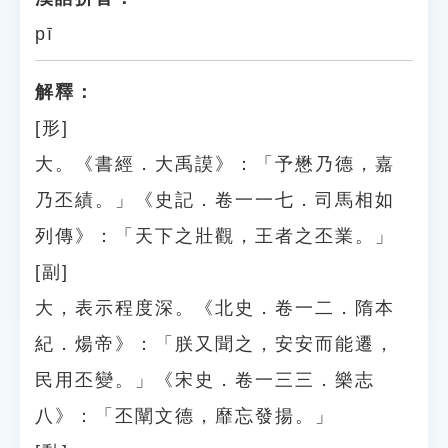
pī
解釋：
[形]
大。《書經．大禹謨》：「予懋乃德，嘉
乃丕績。」《史記．卷一一七．司馬相如
列傳》：「天下之壯觀，王者之丕業。」
[副]
大，表示程度深。《北史．卷一二．隋本
紀．煬帝》：「朕又聞之，安安而能遷，
民用丕變。」《宋史．卷一三三．樂志
八》：「丕闡文德，靡忘發揚。」