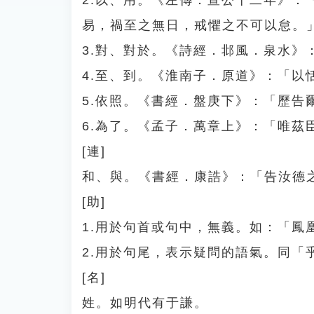
2.以、用。《左傳．宣公十二年》
易，禍至之無日，戒懼之不可以怠。
3.對、對於。《詩經．邶風．泉水》
4.至、到。《淮南子．原道》：「以
5.依照。《書經．盤庚下》：「歷告
6.為了。《孟子．萬章上》：「唯茲
[連]
和、與。《書經．康誥》：「告汝德
[助]
1.用於句首或句中，無義。如：「
2.用於句尾，表示疑問的語氣。同
[名]
姓。如明代有于謙。