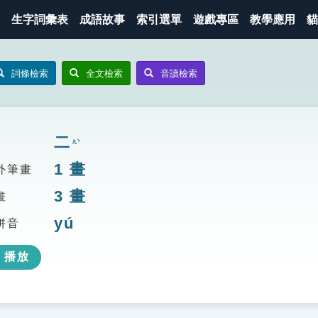
生字詞彙表
成語故事
索引選單
遊戲專區
教學應用
貓
詞條檢索
全文檢索
音讀檢索
二
ㄦˋ
1
畫
外筆畫
3
畫
畫
yú
拼音
播放