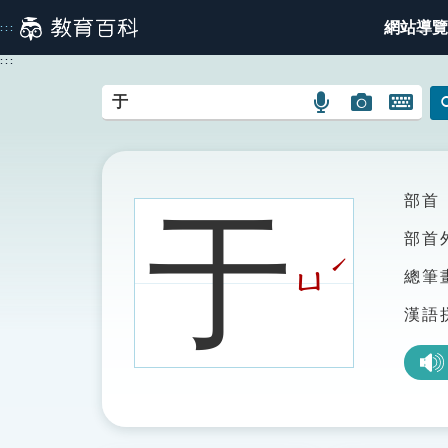
跳
網站導覽
:::
到
主
:::
要
內
語
圖
開
容
言
片
啟
搜
搜
鍵
尋
尋
盤
圖
圖
圖
部首
于
示
示
示
部首
ˊ
ㄩ
總筆
漢語