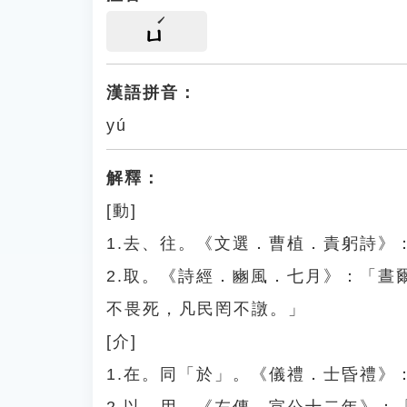
ㄩ
漢語拼音：
yú
解釋：
[動]
1.去、往。《文選．曹植．責躬詩》
2.取。《詩經．豳風．七月》：「
不畏死，凡民罔不譈。」
[介]
1.在。同「於」。《儀禮．士昏禮》