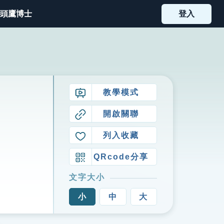
頭鷹博士
登入
教學模式
開啟關聯
列入收藏
QRcode分享
文字大小
小
中
大