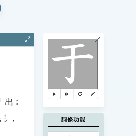
「
出
ㄔㄨ
民
，
ㄇㄧㄣˊ
詞條功能