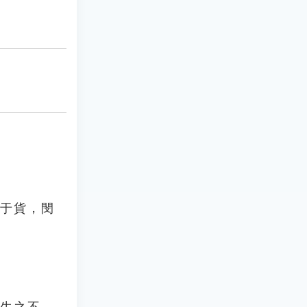
人于貨，閔