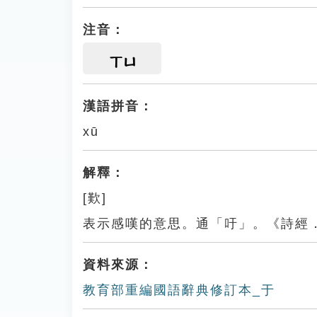
注音：
ㄒㄩ
漢語拼音：
xū
解釋：
[歎]
表示感嘆的意思。通「吁」。《詩經
資料來源：
教育部重編國語辭典修訂本_于