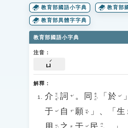
教育部國語小字典
教育部
教育部異體字字典
教育部國語小字典
注音：
ㄩ
解釋：
介
詞
。
同
「
於
ㄐㄧㄝˋ
ㄊㄨㄥˊ
ㄘˊ
ㄩˊ
于
自
願
」、「
生
ㄩㄢˋ
ㄩˊ
ㄗˋ
用
之
于
民
。」
ㄇㄧㄣˊ
ㄩㄥˋ
ㄩˊ
ㄓ