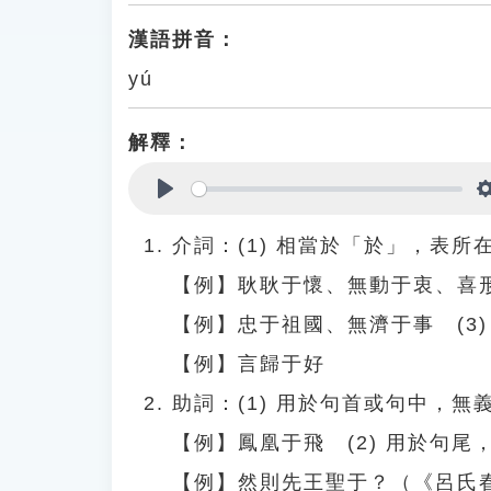
漢語拼音：
yú
解釋：
Play
介詞：(1) 相當於「於」，表
【例】耿耿于懷、無動于衷、喜形
【例】忠于祖國、無濟于事 (3
【例】言歸于好
助詞：(1) 用於句首或句中，無
【例】鳳凰于飛 (2) 用於句
【例】然則先王聖于？（《呂氏