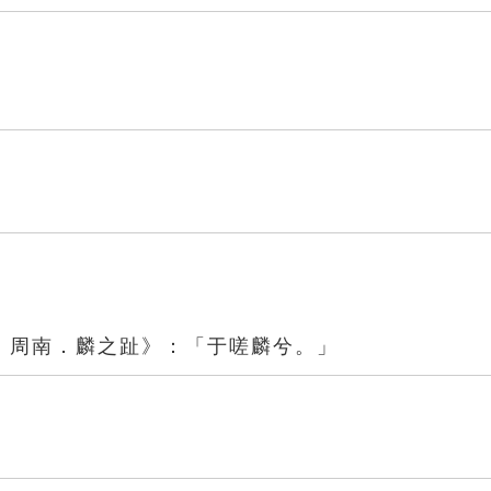
．周南．麟之趾》：「于嗟麟兮。」