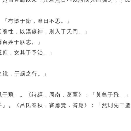
：「楚自克庸以來，其君無日不以討國人而訓之，于
」
：「有懷于衛，靡日不思。」
恬養性，以漠處神，則入于天門。」
爾百姓于朕志。」
臣庶，女其于予治。」
之說，于罰之行。」
鳳凰于飛」。《詩經．周南．葛覃》：「黃鳥于飛。」
「乎」。《呂氏春秋．審應覽．審應》：「然則先王