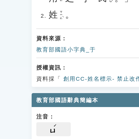
姓
。
ㄒㄧㄥˋ
資料來源：
教育部國語小字典_于
授權資訊：
資料採「
創用CC-姓名標示- 禁止改
教育部國語辭典簡編本
注音：
ㄩ