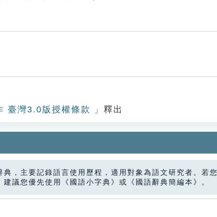
作 臺灣3.0版授權條款
」釋出
辭典，主要記錄語言使用歷程，適用對象為語文研究者。若
，建議您優先使用《國語小字典》或《國語辭典簡編本》。