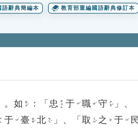
國語辭典簡編本
教育部重編國語辭典修訂本
」。
如
：「
忠
于
職
守
」、
ㄓㄨㄥ
ㄖㄨˊ
ㄕㄡˇ
ㄩˊ
ㄓˊ
于
臺
北
」、「
取
之
于
ㄊㄞˊ
ㄅㄟˇ
ㄑㄩˇ
ㄕㄥ
ㄩˊ
ㄩˊ
ㄓ