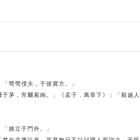
：「煢煢僕夫，于彼冀方。」
晝爾于茅，宵爾索綯。」《孟子．萬章下》：「殺越
：「婿立于門外。」