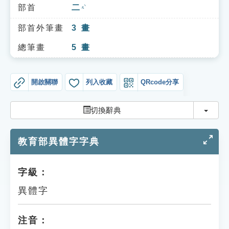
索引選單
部首
二
ㄦˋ
知識索引
部首外筆畫
3
畫
單字索引
總筆畫
5
畫
生命大百科索引
開啟關聯
列入收藏
QRcode分享
遊戲專區
切換
切換辭典
教學應用
教育部異體字字典
貓頭鷹博士
字級：
異體字
注音：