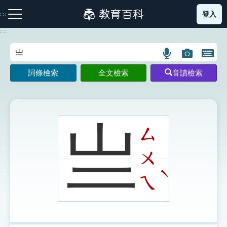
跳
登入
:::
到
主
:::
要
內
語
圖
開
容
注音索引圖示
筆畫索引圖示
部首索引表圖示
言
片
啟
詞條檢索
全文檢索
音讀檢索
搜
搜
鍵
尋
尋
盤
圖
圖
圖
示
示
示
亗
ㄙ
ㄨ
網站導覽
ˋ
ㄟ
生字詞彙表
成語故事