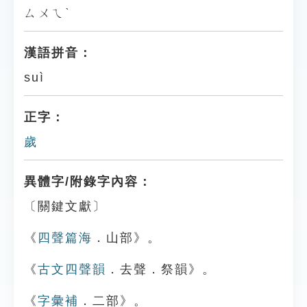
ㄙㄨㄟˋ
漢語拼音：
suì
正字：
歲
異體字/附錄字內容：
〔關鍵文獻〕
《
四聲篇海
．山部》。
《
古文四聲韻
．去聲．祭韻》。
《
字彙補
．二部》。