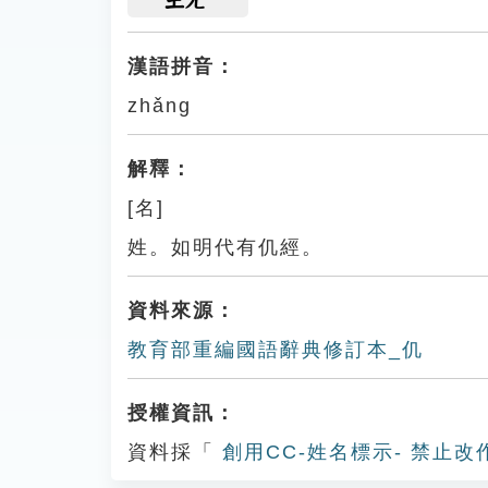
漢語拼音：
zhǎng
解釋：
[名]
姓。如明代有仉經。
資料來源：
教育部重編國語辭典修訂本_仉
授權資訊：
資料採「
創用CC-姓名標示- 禁止改