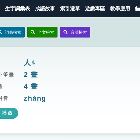
生字詞彙表
成語故事
索引選單
遊戲專區
教學應用
貓
詞條檢索
全文檢索
音讀檢索
人
ㄖㄣˊ
2
畫
外筆畫
4
畫
畫
zhǎng
拼音
播放