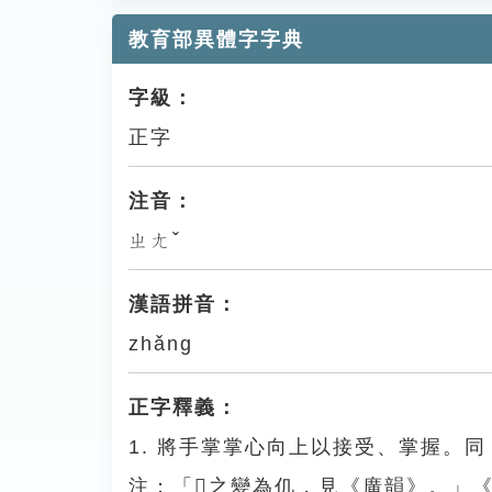
教育部異體字字典
字級：
正字
注音：
ㄓㄤˇ
漢語拼音：
zhǎng
正字釋義：
1. 將手掌掌心向上以接受、掌握。同
注：「𤓯之變為仉，見《廣韻》。」