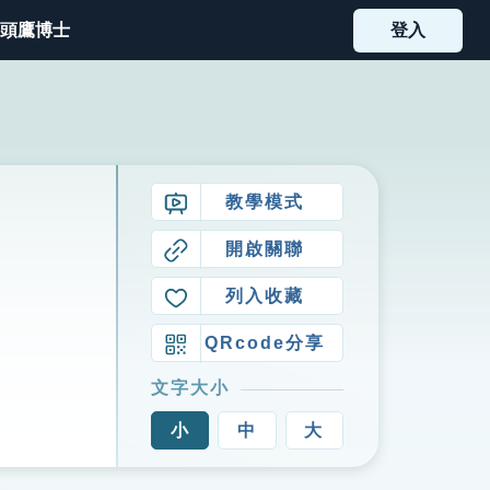
頭鷹博士
登入
教學模式
開啟關聯
列入收藏
QRcode分享
文字大小
小
中
大