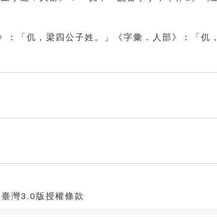
部》：「仉，梁四公子姓。」《字彙．人部》：「仉
臺灣3.0版授權條款